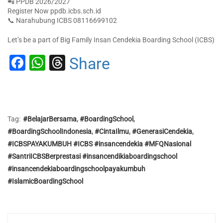
📲 PPDB 2026/2027
Register Now ppdb.icbs.sch.id
📞 Narahubung ICBS 08116699102
Let’s be a part of Big Family Insan Cendekia Boarding School (ICBS)
Facebook
WhatsApp
Threads
Share
Tag:
#BelajarBersama
,
#BoardingSchool
,
#BoardingSchoolIndonesia
,
#CintaIlmu
,
#GenerasiCendekia
,
#ICBSPAYAKUMBUH #ICBS #insancendekia #MFQNasional
#SantriICBSBerprestasi #insancendikiaboardingschool
#insancendekiaboardingschoolpayakumbuh
#IslamicBoardingSchool