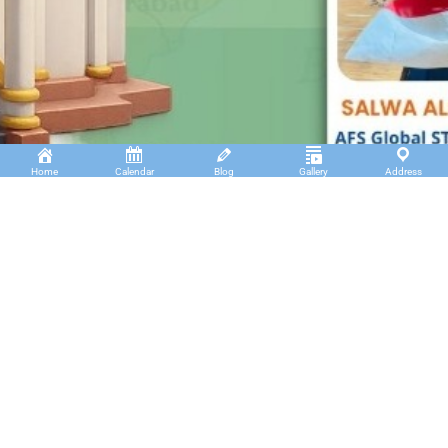
Home
Calendar
Blog
Gallery
Address
Insan Cendekia Boarding School
JL. RA. Kartini Padang Kaduduk Kel. Tigo Koto
Diate Kec. Payakumbuh Utara – Sumatera Barat.
(+62)811 6699 102
info@icbs.sch.id