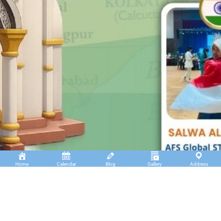
Home
Calendar
Blog
Gallery
Address
Insan Cendekia Boarding School
JL. RA. Kartini Padang Kaduduk Kel. Tigo Koto
Diate Kec. Payakumbuh Utara – Sumatera Barat.