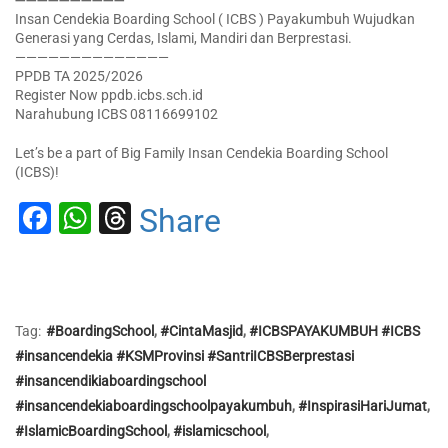
➖➖➖➖➖➖➖➖➖➖
Insan Cendekia Boarding School ( ICBS ) Payakumbuh Wujudkan
Generasi yang Cerdas, Islami, Mandiri dan Berprestasi.
——————————————
PPDB TA 2025/2026
Register Now ppdb.icbs.sch.id
Narahubung ICBS 08116699102
Let’s be a part of Big Family Insan Cendekia Boarding School
(ICBS)!
Facebook
WhatsApp
Threads
Share
Tag:
#BoardingSchool
,
#CintaMasjid
,
#ICBSPAYAKUMBUH #ICBS
#insancendekia #KSMProvinsi #SantriICBSBerprestasi
#insancendikiaboardingschool
#insancendekiaboardingschoolpayakumbuh
,
#InspirasiHariJumat
,
#IslamicBoardingSchool
,
#islamicschool
,