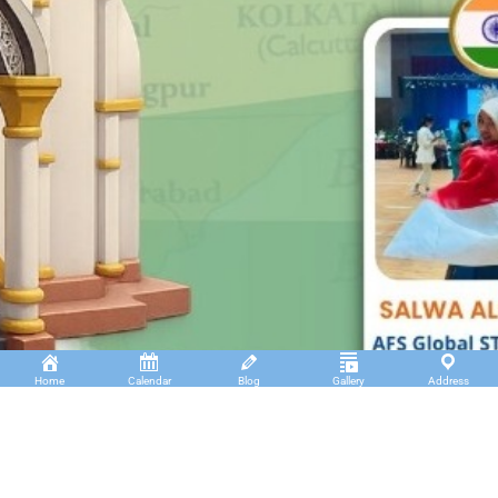
Home
Calendar
Blog
Gallery
Address
Insan Cendekia Boarding School
JL. RA. Kartini Padang Kaduduk Kel. Tigo Koto
Diate Kec. Payakumbuh Utara – Sumatera Barat.