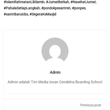
#IslamRahmatanLilAlamin
,
#JumatBerkah
,
#NasehatJumat
,
#PahalaSetiapLangkah
,
#pondokpesantren
,
#ponpes
,
#santribaruicbs
,
#SegeraKeMasjid
Admin
Admin adalah Tim Media Insan Cendekia Boarding School
Previous post