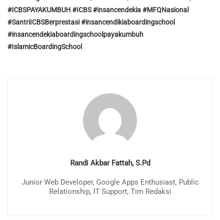
#ICBSPAYAKUMBUH #ICBS #insancendekia #MFQNasional
#SantriICBSBerprestasi #insancendikiaboardingschool
#insancendekiaboardingschoolpayakumbuh
#IslamicBoardingSchool
Randi Akbar Fattah, S.Pd
Junior Web Developer, Google Apps Enthusiast, Public
Relationship, IT Support, Tim Redaksi