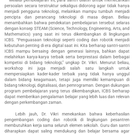
Melalui pembelajaran ini, para santri dilatih untuk memecahkan
persoalan secara terstruktur sekaligus didorong agar tidak hanya
menjadi pengguna teknologi, melainkan mampu tumbuh menjadi
pencipta dan perancang teknologi di masa depan. Beliau
menambahkan bahwa pendekatan pembelajaran tersebut selaras
dengan konsep STEAM (Science, Technology, Engineering, Arts, and
Mathematics) yang saat ini terus dikembangkan di lingkungan
ICBS. “Penguasaan teknologi seperti coding dan robotik menjadi
kebutuhan penting di era digital saat ini. Kita berharap santri-santri
ICBS mampu bersaing dengan generasi lainnya, bahkan dapat
melahirkan karya-karya terbaik serta berprestasi dalam berbagai
kompetisi di bidang teknologi,” ungkap Dr. Vikri. Menurut beliau,
workshop ini juga menjadi salah satu langkah untuk
mempersiapkan kader-kader terbaik yang tidak hanya unggul
dalam bidang keagamaan, tetapi juga memiliki kemampuan di
bidang teknologi, digitalisasi, dan pemrograman. Dengan dukungan
program pembelajaran yang terus dikembangkan, ICBS berharap
dapat memberikan pengalaman belajar yang lebih luas dan relevan
dengan perkembangan zaman.
Lebih jauh, Dr. Vikri menekankan bahwa keberhasilan
pengembangan coding dan robotik di lingkungan pesantren
membutuhkan kerja sama seluruh elemen sekolah. Guru dan santri
diharapkan dapat saling mendukung dan belajar bersama agar