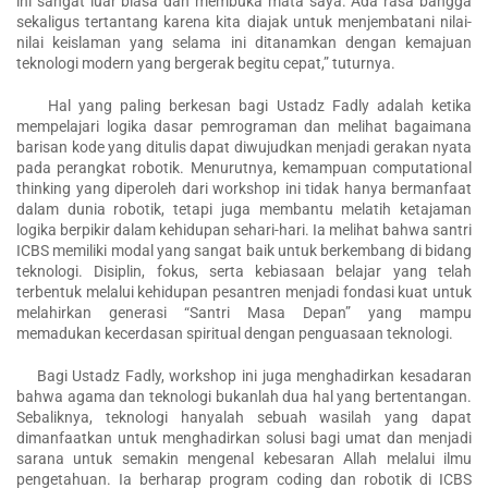
ini sangat luar biasa dan membuka mata saya. Ada rasa bangga
sekaligus tertantang karena kita diajak untuk menjembatani nilai-
nilai keislaman yang selama ini ditanamkan dengan kemajuan
teknologi modern yang bergerak begitu cepat,” tuturnya.
Hal yang paling berkesan bagi Ustadz Fadly adalah ketika
mempelajari logika dasar pemrograman dan melihat bagaimana
barisan kode yang ditulis dapat diwujudkan menjadi gerakan nyata
pada perangkat robotik. Menurutnya, kemampuan computational
thinking yang diperoleh dari workshop ini tidak hanya bermanfaat
dalam dunia robotik, tetapi juga membantu melatih ketajaman
logika berpikir dalam kehidupan sehari-hari. Ia melihat bahwa santri
ICBS memiliki modal yang sangat baik untuk berkembang di bidang
teknologi. Disiplin, fokus, serta kebiasaan belajar yang telah
terbentuk melalui kehidupan pesantren menjadi fondasi kuat untuk
melahirkan generasi “Santri Masa Depan” yang mampu
memadukan kecerdasan spiritual dengan penguasaan teknologi.
Bagi Ustadz Fadly, workshop ini juga menghadirkan kesadaran
bahwa agama dan teknologi bukanlah dua hal yang bertentangan.
Sebaliknya, teknologi hanyalah sebuah wasilah yang dapat
dimanfaatkan untuk menghadirkan solusi bagi umat dan menjadi
sarana untuk semakin mengenal kebesaran Allah melalui ilmu
pengetahuan. Ia berharap program coding dan robotik di ICBS