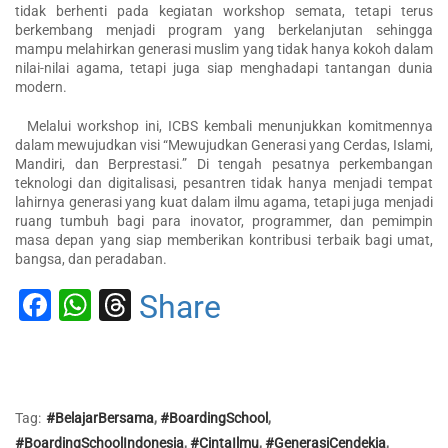
tidak berhenti pada kegiatan workshop semata, tetapi terus
berkembang menjadi program yang berkelanjutan sehingga
mampu melahirkan generasi muslim yang tidak hanya kokoh dalam
nilai-nilai agama, tetapi juga siap menghadapi tantangan dunia
modern.
Melalui workshop ini, ICBS kembali menunjukkan komitmennya
dalam mewujudkan visi “Mewujudkan Generasi yang Cerdas, Islami,
Mandiri, dan Berprestasi.” Di tengah pesatnya perkembangan
teknologi dan digitalisasi, pesantren tidak hanya menjadi tempat
lahirnya generasi yang kuat dalam ilmu agama, tetapi juga menjadi
ruang tumbuh bagi para inovator, programmer, dan pemimpin
masa depan yang siap memberikan kontribusi terbaik bagi umat,
bangsa, dan peradaban.
Facebook
WhatsApp
Threads
Share
Tag:
#BelajarBersama
,
#BoardingSchool
,
#BoardingSchoolIndonesia
,
#CintaIlmu
,
#GenerasiCendekia
,