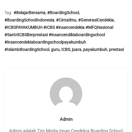
Tag:
#BelajarBersama
,
#BoardingSchool
,
#BoardingSchoolIndonesia
,
#CintaIlmu
,
#GenerasiCendekia
,
#ICBSPAYAKUMBUH #ICBS #insancendekia #MFQNasional
#SantriICBSBerprestasi #insancendikiaboardingschool
#insancendekiaboardingschoolpayakumbuh
#IslamicBoardingSchool
,
guru
,
ICBS
,
juara
,
payakumbuh
,
prestasi
Admin
Admin adalah Tim Media Insan Cendekia Boarding School