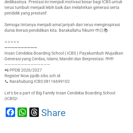
dedikasinya. Prestasi ini menjadi motivasi besar bagi ICBS untuk
terus tumbuh menjadi lebih baik dan melahirkan generasi serta
pendidik yang prestatif.
Semoga tintanya menjadi amal jariyah dan terus menginspirasi
dunia literasi pendidikan kita. Barakallahu fiikum! 🤲🏻📚
⭐⭐⭐⭐⭐
➖➖➖➖➖➖➖➖➖➖
Insan Cendekia Boarding School ( ICBS ) Payakumbuh Wujudkan
Generasi yang Cerdas, Islami, Mandiri dan Berprestasi. 🤲🤲
——————————————
📲 PPDB 2026/2027
Register Now ppdb.icbs.sch.id
📞 Narahubung ICBS 08116699102
Let’s be a part of Big Family Insan Cendekia Boarding School
(ICBS)!
Facebook
WhatsApp
Threads
Share