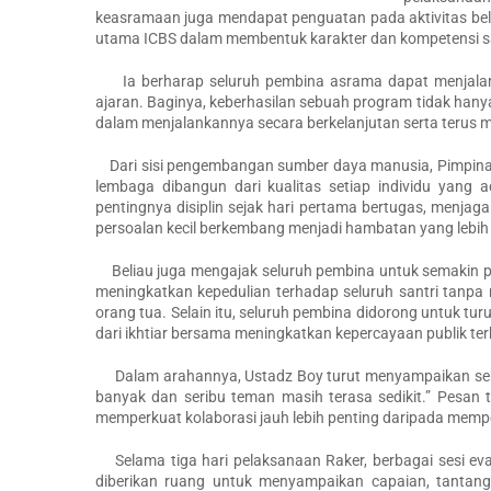
keasramaan juga mendapat penguatan pada aktivitas belaj
utama ICBS dalam membentuk karakter dan kompetensi sa
Ia berharap seluruh pembina asrama dapat menjalanka
ajaran. Baginya, keberhasilan sebuah program tidak hanya
dalam menjalankannya secara berkelanjutan serta terus 
Dari sisi pengembangan sumber daya manusia, Pimpinan
lembaga dibangun dari kualitas setiap individu yang
pentingnya disiplin sejak hari pertama bertugas, menja
persoalan kecil berkembang menjadi hambatan yang lebih 
Beliau juga mengajak seluruh pembina untuk semakin pr
meningkatkan kepedulian terhadap seluruh santri tan
orang tua. Selain itu, seluruh pembina didorong untuk t
dari ikhtiar bersama meningkatkan kepercayaan publik t
Dalam arahannya, Ustadz Boy turut menyampaikan sebuah
banyak dan seribu teman masih terasa sedikit.” Pesa
memperkuat kolaborasi jauh lebih penting daripada mem
Selama tiga hari pelaksanaan Raker, berbagai sesi eval
diberikan ruang untuk menyampaikan capaian, tantang