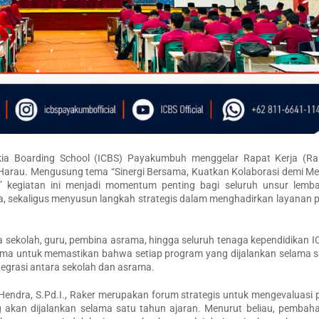
 Boarding School (ICBS) Payakumbuh menggelar Rapat Kerja (Ra
ek Harau. Mengusung tema “Sinergi Bersama, Kuatkan Kolaborasi demi 
si,” kegiatan ini menjadi momentum penting bagi seluruh unsur lemb
a, sekaligus menyusun langkah strategis dalam menghadirkan layanan 
la sekolah, guru, pembina asrama, hingga seluruh tenaga kependidikan I
ama untuk memastikan bahwa setiap program yang dijalankan selama s
integrasi antara sekolah dan asrama.
dra, S.Pd.I., Raker merupakan forum strategis untuk mengevaluasi p
 akan dijalankan selama satu tahun ajaran. Menurut beliau, pembaha