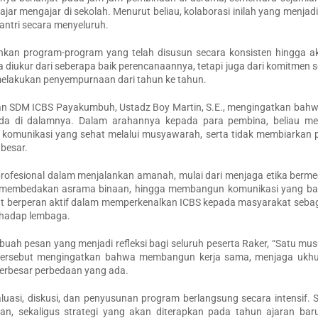
ar mengajar di sekolah. Menurut beliau, kolaborasi inilah yang menjad
ntri secara menyeluruh.
n program-program yang telah disusun secara konsisten hingga ak
 diukur dari seberapa baik perencanaannya, tetapi juga dari komitmen s
melakukan penyempurnaan dari tahun ke tahun.
 SDM ICBS Payakumbuh, Ustadz Boy Martin, S.E., mengingatkan bahwa
 ada di dalamnya. Dalam arahannya kepada para pembina, beliau m
ga komunikasi yang sehat melalui musyawarah, serta tidak membiarkan 
besar.
ofesional dalam menjalankan amanah, mulai dari menjaga etika bermed
pa membedakan asrama binaan, hingga membangun komunikasi yang ba
urut berperan aktif dalam memperkenalkan ICBS kepada masyarakat seba
erhadap lembaga.
 pesan yang menjadi refleksi bagi seluruh peserta Raker, “Satu mus
n tersebut mengingatkan bahwa membangun kerja sama, menjaga ukh
perbesar perbedaan yang ada.
uasi, diskusi, dan penyusunan program berlangsung secara intensif. S
an, sekaligus strategi yang akan diterapkan pada tahun ajaran bar