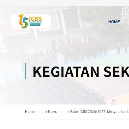
HOME
KEGIATAN SE
Home
»
News
»
Raker ICBS 2026/2027: Menyatukan La