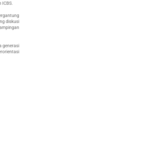
n ICBS.
ergantung
ng diskusi
ndampingan
a generasi
rorientasi