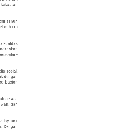
i kekuatan
hir tahun
eluruh tim
 kualitas
enekankan
persoalan-
ia sosial,
ik dengan
gai bagian
uh serasa
uwah, dan
etiap unit
u. Dengan