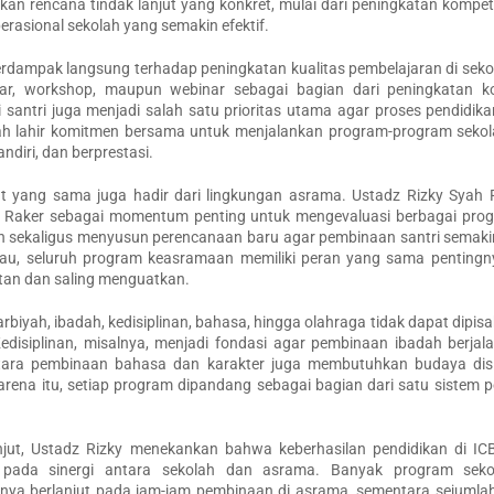
an rencana tindak lanjut yang konkret, mulai dari peningkatan kompet
rasional sekolah yang semakin efektif.
rdampak langsung terhadap peningkatan kualitas pembelajaran di seko
minar, workshop, maupun webinar sebagai bagian dari peningkatan k
i santri juga menjadi salah satu prioritas utama agar proses pendidika
nilah lahir komitmen bersama untuk menjalankan program-program seko
diri, dan berprestasi.
ng sama juga hadir dari lingkungan asrama. Ustadz Rizky Syah Pu
aker sebagai momentum penting untuk mengevaluasi berbagai pro
an sekaligus menyusun perencanaan baru agar pembinaan santri semaki
iau, seluruh program keasramaan memiliki peran yang sama pentingn
itan dan saling menguatkan.
iyah, ibadah, kedisiplinan, bahasa, hingga olahraga tidak dapat dipis
Kedisiplinan, misalnya, menjadi fondasi agar pembinaan ibadah berja
tara pembinaan bahasa dan karakter juga membutuhkan budaya disi
arena itu, setiap program dipandang sebagai bagian dari satu sistem
t, Ustadz Rizky menekankan bahwa keberhasilan pendidikan di IC
 pada sinergi antara sekolah dan asrama. Banyak program sek
nya berlanjut pada jam-jam pembinaan di asrama, sementara sejumla