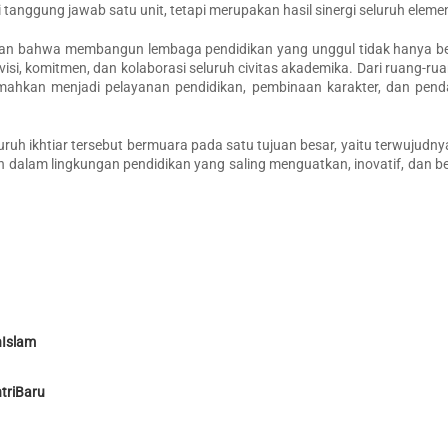
 tanggung jawab satu unit, tetapi merupakan hasil sinergi seluruh eleme
an bahwa membangun lembaga pendidikan yang unggul tidak hanya b
visi, komitmen, dan kolaborasi seluruh civitas akademika. Dari ruang-rua
erjemahkan menjadi pelayanan pendidikan, pembinaan karakter, dan pe
ruh ikhtiar tersebut bermuara pada satu tujuan besar, yaitu terwujudny
uh dalam lingkungan pendidikan yang saling menguatkan, inovatif, dan be
nIslam
triBaru