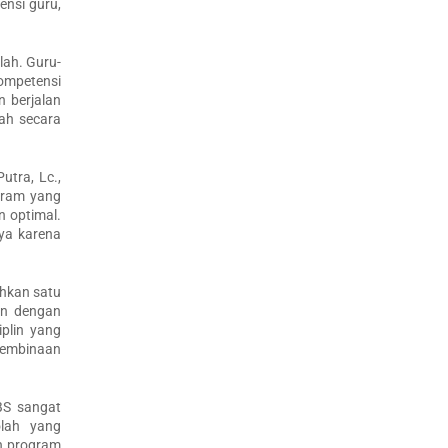
ensi guru,
lah. Guru-
ompetensi
n berjalan
lah secara
tra, Lc.,
gram yang
n optimal.
ya karena
ahkan satu
lan dengan
plin yang
 pembinaan
BS sangat
olah yang
h program