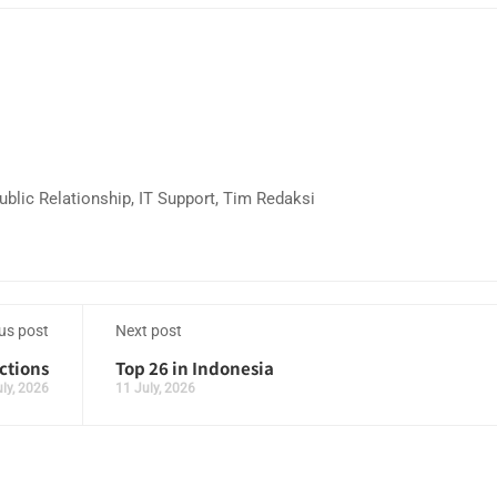
blic Relationship, IT Support, Tim Redaksi
us post
Next post
ctions
Top 26 in Indonesia
uly, 2026
11 July, 2026