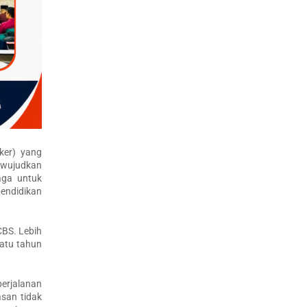
ker) yang
Mewujudkan
aga untuk
pendidikan
CBS. Lebih
atu tahun
erjalanan
san tidak