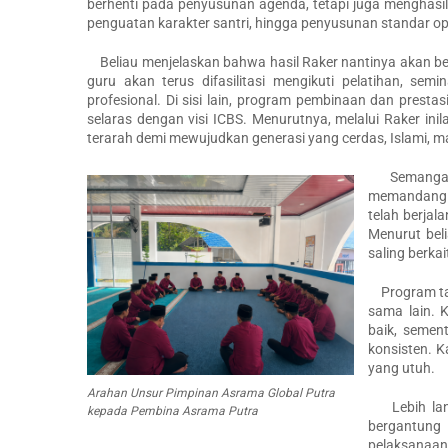
berhenti pada penyusunan agenda, tetapi juga menghasilk
penguatan karakter santri, hingga penyusunan standar ope
Beliau menjelaskan bahwa hasil Raker nantinya akan be
guru akan terus difasilitasi mengikuti pelatihan, se
profesional. Di sisi lain, program pembinaan dan prestas
selaras dengan visi ICBS. Menurutnya, melalui Raker i
terarah demi mewujudkan generasi yang cerdas, Islami, man
Semangat ya
memandang R
telah berjal
Menurut bel
saling berka
Program tarb
sama lain. 
baik, semen
konsisten. K
yang utuh.
Arahan Unsur Pimpinan Asrama Global Putra
Lebih lanju
kepada Pembina Asrama Putra
bergantung
pelaksanaan