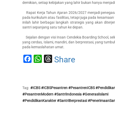
demikian, setiap kebijakan yang lahir bukan hanya menjadi
Rapat Kerja Tahun Ajaran 2026/2027 menjadi penegas
pada kurikulum atau fasilitas, tetapi juga pada kesamaan 
inilah lahir berbagai langkah strategis yang akan dit
santri sepanjang satu tahun ke depan.
Sejalan dengan visi Insan Cendekia Boarding School, selu
yang cerdas, Islami, mandiri, dan berprestasi, yang tumb
pada kemaslahatan umat.
Facebook
WhatsApp
Threads
Share
Tag:
#ICBS #ICBSPesantren #PesantrenICBS #Pendidika
#PesantrenModern #SantriIndonesia #GenerasiIslami
#PendidikanKarakter #SantriBerprestasi #PenerimaanSan