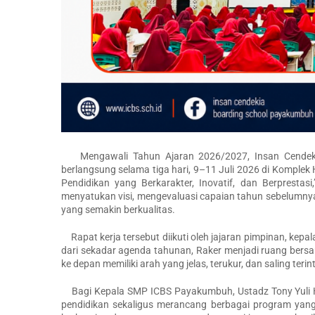
Mengawali Tahun Ajaran 2026/2027, Insan Cendekia
berlangsung selama tiga hari, 9–11 Juli 2026 di Kompl
Pendidikan yang Berkarakter, Inovatif, dan Berpresta
menyatukan visi, mengevaluasi capaian tahun sebelumny
yang semakin berkualitas.
Rapat kerja tersebut diikuti oleh jajaran pimpinan, kepa
dari sekadar agenda tahunan, Raker menjadi ruang bers
ke depan memiliki arah yang jelas, terukur, dan saling ter
Bagi Kepala SMP ICBS Payakumbuh, Ustadz Tony Yuli Hen
pendidikan sekaligus merancang berbagai program yang