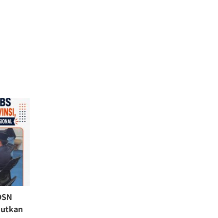
OSN
jutkan