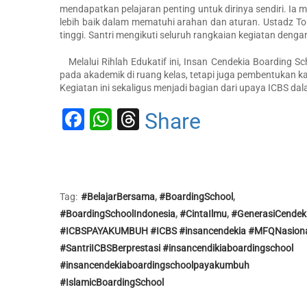
mendapatkan pelajaran penting untuk dirinya sendiri. Ia 
lebih baik dalam mematuhi arahan dan aturan. Ustadz 
tinggi. Santri mengikuti seluruh rangkaian kegiatan deng
Melalui Rihlah Edukatif ini, Insan Cendekia Boarding S
pada akademik di ruang kelas, tetapi juga pembentukan k
Kegiatan ini sekaligus menjadi bagian dari upaya ICBS dal
Facebook
WhatsApp
Threads
Share
Tag:
#BelajarBersama
,
#BoardingSchool
,
#BoardingSchoolIndonesia
,
#CintaIlmu
,
#GenerasiCendek
#ICBSPAYAKUMBUH #ICBS #insancendekia #MFQNasion
#SantriICBSBerprestasi #insancendikiaboardingschool
#insancendekiaboardingschoolpayakumbuh
#IslamicBoardingSchool