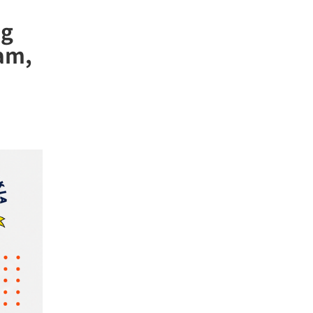
ng
lam,