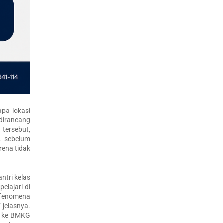
apa lokasi
 dirancang
 tersebut,
, sebelum
rena tidak
ntri kelas
elajari di
n fenomena
 jelasnya.
an ke BMKG