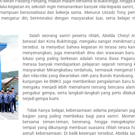
rti Mifan Padang Panjang, makan malam bersama di Bukittinggi, hingga
i kegiatan ini, sekolah ingin menanamkan banyak nilai kepada santri, 
emampuan bersosialisasi dan bekerja sama. Menurut Ustadz Tony, pem
 mengatur diri, berinteraksi dengan masyarakat luar, serta belajar
Salah seorang santri peserta rihlah, Abelda Cheryl A
berasal dari Kota Bukittinggi, mengaku sangat menikmati 
tersebut. Ia menyebut bahwa kegiatan ini terasa seru kar
menyenangkan, juga menambah ilmu dan wawasan baru.
lokasi yang paling berkesan adalah Istana Basa Pagaru
merasa banyak mendapatkan pelajaran sejarah tentang 
masyarakat Minangkabau terdahulu, termasuk mengenal 
dan nilai-nilai yang diwariskan oleh para Bundo Kanduang. S
kunjungan ke BMKG juga memberikan pengalaman baru ba
mengaku menjadi lebih memahami tentang bencana alam, 
pengukur gempa, serta langkah-langkah yang perlu dilaku
terjadi gempa bumi.
Tidak hanya belajar, kebersamaan selama perjalanan jug
bagian yang paling membekas bagi para santri. Mome
bersama teman-teman, berenang, hingga mengeksplo
tempat yang dikunjungi membuat suasana rihlah terasa h
penuh kebersamaan. Di balik keseruan tersebut, Abelda j