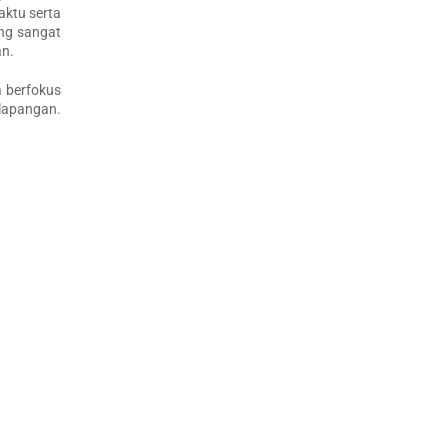
aktu serta
ng sangat
an.
a berfokus
 lapangan.