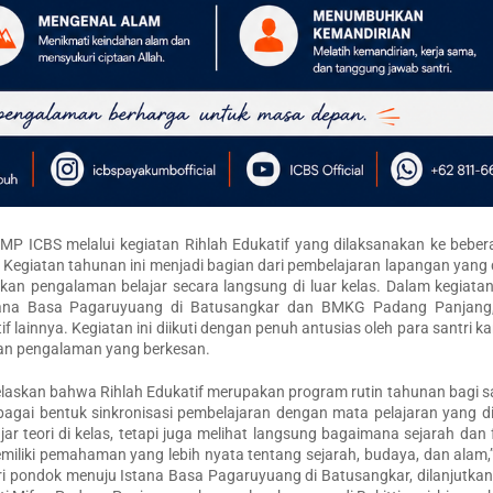
P ICBS melalui kegiatan Rihlah Edukatif yang dilaksanakan ke beber
. Kegiatan tahunan ini menjadi bagian dari pembelajaran lapangan yang
an pengalaman belajar secara langsung di luar kelas. Dalam kegiatan
Istana Basa Pagaruyuang di Batusangkar dan BMKG Padang Panjang
f lainnya. Kegiatan ini diikuti dengan penuh antusias oleh para santri ka
kan pengalaman yang berkesan.
laskan bahwa Rihlah Edukatif merupakan program rutin tahunan bagi sa
bagai bentuk sinkronisasi pembelajaran dengan mata pelajaran yang dip
jar teori di kelas, tetapi juga melihat langsung bagaimana sejarah da
emiliki pemahaman yang lebih nyata tentang sejarah, budaya, dan alam,”
ari pondok menuju Istana Basa Pagaruyuang di Batusangkar, dilanjutk