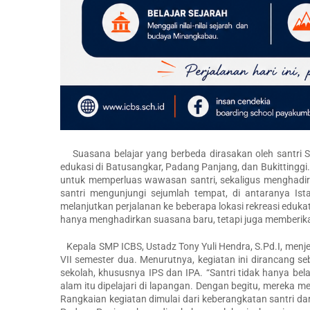
Suasana belajar yang berbeda dirasakan oleh santri SM
edukasi di Batusangkar, Padang Panjang, dan Bukittinggi
untuk memperluas wawasan santri, sekaligus menghadirk
santri mengunjungi sejumlah tempat, di antaranya 
melanjutkan perjalanan ke beberapa lokasi rekreasi edukati
hanya menghadirkan suasana baru, tetapi juga memberi
Kepala SMP ICBS, Ustadz Tony Yuli Hendra, S.Pd.I, menje
VII semester dua. Menurutnya, kegiatan ini dirancang se
sekolah, khususnya IPS dan IPA. “Santri tidak hanya bela
alam itu dipelajari di lapangan. Dengan begitu, mereka m
Rangkaian kegiatan dimulai dari keberangkatan santri d