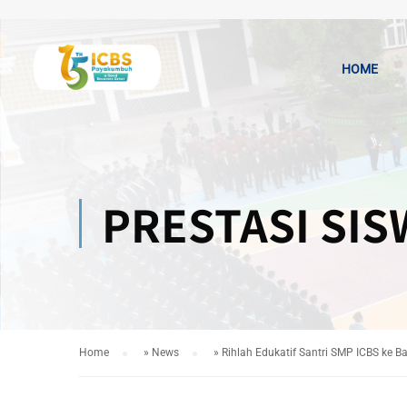
HOME
PRESTASI SIS
Home
»
News
»
Rihlah Edukatif Santri SMP ICBS ke 