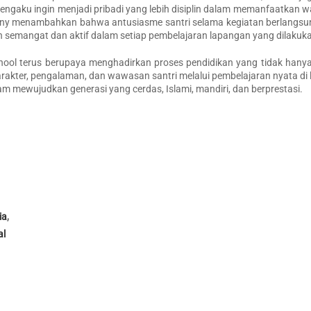
mengaku ingin menjadi pribadi yang lebih disiplin dalam memanfaatkan w
Tony menambahkan bahwa antusiasme santri selama kegiatan berlangsu
an semangat dan aktif dalam setiap pembelajaran lapangan yang dilakuk
chool terus berupaya menghadirkan proses pendidikan yang tidak hany
arakter, pengalaman, dan wawasan santri melalui pembelajaran nyata di
am mewujudkan generasi yang cerdas, Islami, mandiri, dan berprestasi.
ia
,
al