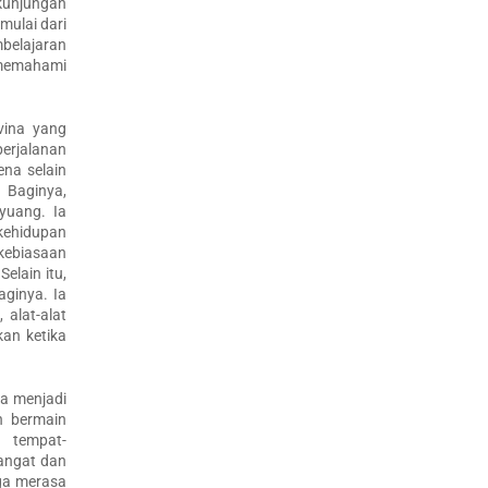
 kunjungan
mulai dari
belajaran
 memahami
vina yang
perjalanan
ena selain
 Baginya,
yuang. Ia
kehidupan
kebiasaan
elain itu,
ginya. Ia
alat-alat
kan ketika
a menjadi
n bermain
r tempat-
angat dan
uga merasa