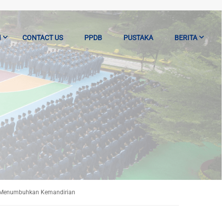
I
CONTACT US
PPDB
PUSTAKA
BERITA
dan Menumbuhkan Kemandirian