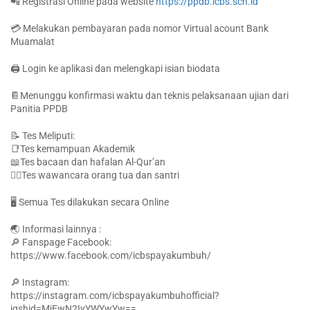
📲 Registrasi Online pada website
https://ppdb.icbs.sch.id
💳 Melakukan pembayaran pada nomor Virtual acount Bank
Muamalat
🖨️ Login ke aplikasi dan melengkapi isian biodata
📔Menunggu konfirmasi waktu dan teknis pelaksanaan ujian dari
Panitia PPDB
📝 Tes Meliputi:
📑Tes kemampuan Akademik
📖Tes bacaan dan hafalan Al-Qur’an
🕵️‍♂️Tes wawancara orang tua dan santri
🖥️ Semua Tes dilakukan secara Online
🌏 Informasi lainnya :
🔎 Fanspage Facebook:
https://www.facebook.com/icbspayakumbuh/
🔎 Instagram:
https://instagram.com/icbspayakumbuhofficial?
igshid=MjEwN2IyYWYwYw==