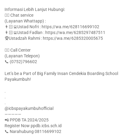
Informasi Lebih Lanjut Hubungi:
👉🏻 Chat service
(Layanan Whattapp) :
👨🏻‍💻Ustad Nofri : https://wa.me/628116699102
👨🏻‍💻Ustad Fadlan : https://wa.me/6285297487511
🧕Ustadzah Rahmi : https://wa.me/6285320005675
👉🏻 Call Center
(Layanan Telepon)
📞 (0752)796602
Let’s be a Part of Big Family Insan Cendekia Boarding School
Payakumbuh!
.
.
.
@icbspayakumbuhofficial
—————
📲 PPDB TA 2024/2025
Register Now ppdb.icbs.sch.id
📞 Narahubung 08116699102