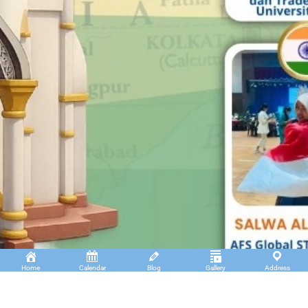
Home
Calendar
Blog
Gallery
Address
Insan Cendekia Boarding School