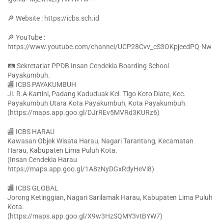
🔎 Website : https://icbs.sch.id
🔎 YouTube :
https://www.youtube.com/channel/UCP28Cvv_cS3OKpjeedPQ-Nw
🛤 Sekretariat PPDB Insan Cendekia Boarding School
Payakumbuh.
🏬 ICBS PAYAKUMBUH
Jl. R.A Kartini, Padang Kaduduak Kel. Tigo Koto Diate, Kec.
Payakumbuh Utara Kota Payakumbuh, Kota Payakumbuh.
(https://maps.app.goo.gl/DJrREv5MVRd3KURz6)
🏬 ICBS HARAU
Kawasan Objek Wisata Harau, Nagari Tarantang, Kecamatan
Harau, Kabupaten Lima Puluh Kota.
(Insan Cendekia Harau
https://maps.app.goo.gl/1A8zNyDGxRdyHeVi8)
🏬 ICBS GLOBAL
Jorong Ketinggian, Nagari Sarilamak Harau, Kabupaten Lima Puluh
Kota.
(https://maps.app.goo.gl/X9w3HzSQMY3vtBYW7)