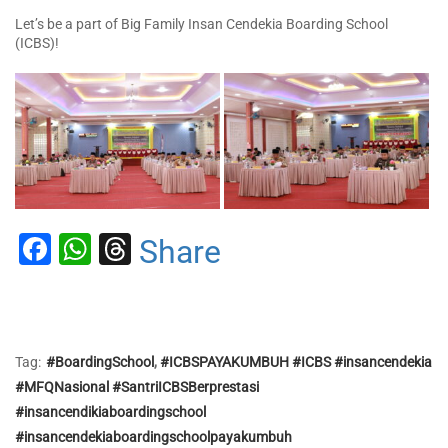
Let’s be a part of Big Family Insan Cendekia Boarding School
(ICBS)!
Facebook
WhatsApp
Threads
Share
Tag:
#BoardingSchool
,
#ICBSPAYAKUMBUH #ICBS #insancendekia
#MFQNasional #SantriICBSBerprestasi
#insancendikiaboardingschool
#insancendekiaboardingschoolpayakumbuh