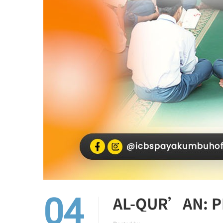
04
AL-QUR’AN: P