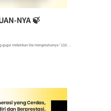
UAN-NYA 🍃
“Dan tidak ada sehelai daun pun yang gugur melainkan Dia mengetahuinya.” (QS. …