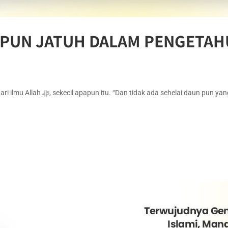
 PUN JATUH DALAM PENGETAH
Tidak ada satu pun peristiwa di muka bumi ini yang luput dari ilmu Allah ﷻ, sekecil apapun itu. 