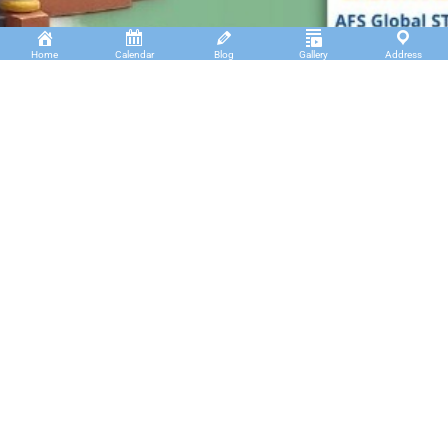
Home
Calendar
Blog
Gallery
Address
Insan Cendekia Boarding School
JL. RA. Kartini Padang Kaduduk Kel. Tigo Koto
Diate Kec. Payakumbuh Utara – Sumatera Barat.
(+62)811 6699 102
info@icbs.sch.id
LINKS
Tentang Kami
Find us
PPDB