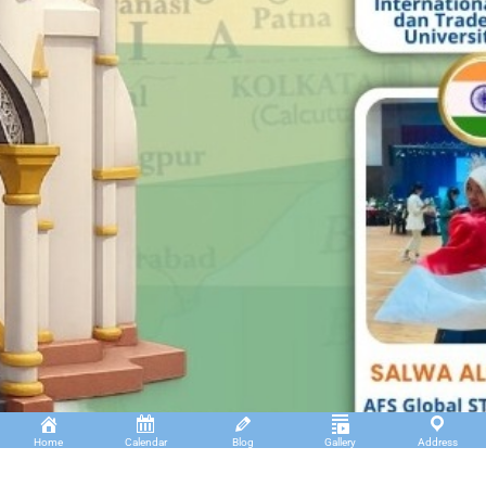
Home
Calendar
Blog
Gallery
Address
Insan Cendekia Boarding School