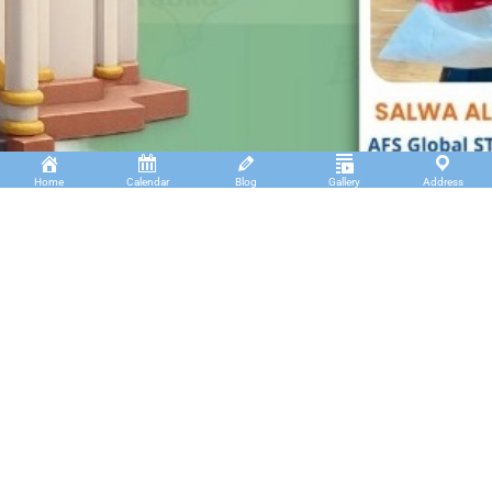
Home
Calendar
Blog
Gallery
Address
Insan Cendekia Boarding School
JL. RA. Kartini Padang Kaduduk Kel. Tigo Koto
Diate Kec. Payakumbuh Utara – Sumatera Barat.
(+62)811 6699 102
info@icbs.sch.id