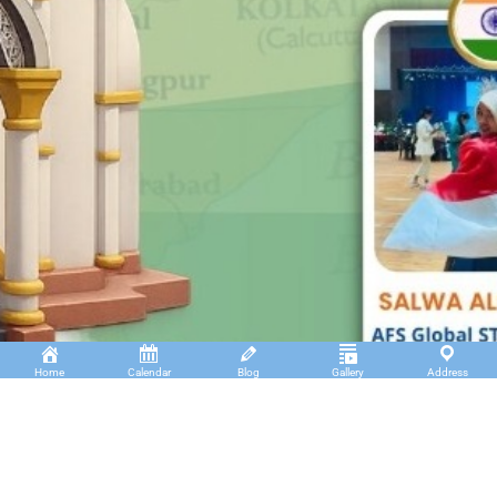
Home
Calendar
Blog
Gallery
Address
Insan Cendekia Boarding School
JL. RA. Kartini Padang Kaduduk Kel. Tigo Koto
Diate Kec. Payakumbuh Utara – Sumatera Barat.