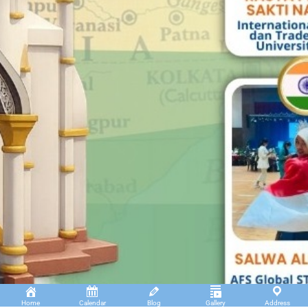
Home
Calendar
Blog
Gallery
Address