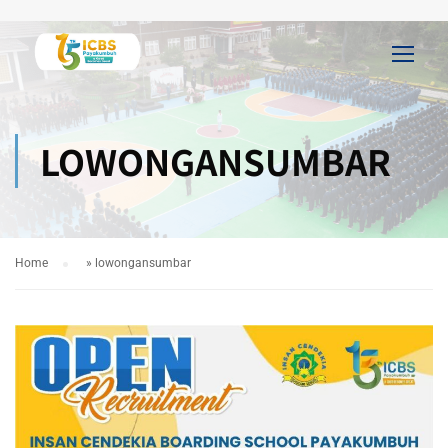
LOWONGANSUMBAR
Home
»
lowongansumbar