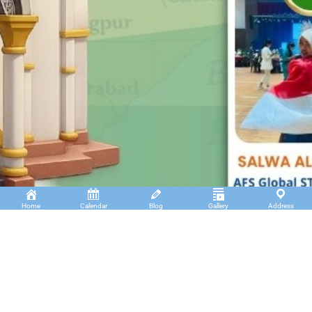
Home
Calendar
Blog
Gallery
Address
Insan Cendekia Boarding School
JL. RA. Kartini Padang Kaduduk Kel. Tigo Koto
Diate Kec. Payakumbuh Utara – Sumatera Barat.
(+62)811 6699 102