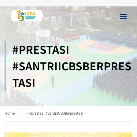
#PRESTASI
#SANTRIICBSBERPRES
TASI
Home
»
#prestasi #SantriICBSBerprestasi