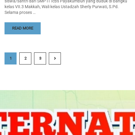
siswa/santri dari SMP IT Icbs Payakumbuh yang duduk di bangku
kelas VII.3 Makkah, Wali kelas Ustadzah Sherly Purwati, S.Pd.
Selama proses …
READ MORE
1
2
3