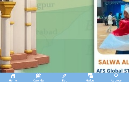
Home
Calendar
Blog
Gallery
Address
Insan Cendekia Boarding School
JL. RA. Kartini Padang Kaduduk Kel. Tigo Koto
Diate Kec. Payakumbuh Utara – Sumatera Barat.
(+62)811 6699 102