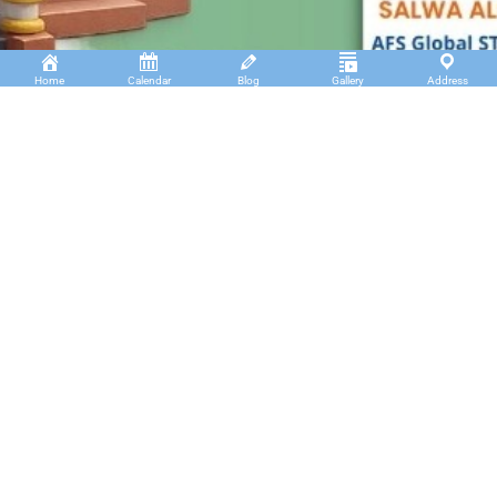
Home
Calendar
Blog
Gallery
Address
Insan Cendekia Boarding School
JL. RA. Kartini Padang Kaduduk Kel. Tigo Koto
Diate Kec. Payakumbuh Utara – Sumatera Barat.
(+62)811 6699 102
info@icbs.sch.id
LINKS
Tentang Kami
Find us