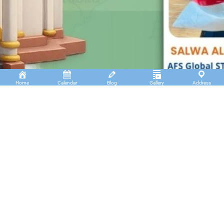
Home
Calendar
Blog
Gallery
Address
Insan Cendekia Boarding School
JL. RA. Kartini Padang Kaduduk Kel. Tigo Koto
Diate Kec. Payakumbuh Utara – Sumatera Barat.
(+62)811 6699 102
info@icbs.sch.id