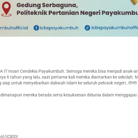
MA IT Insan Cendekia Payakumbuh. Semoga mereka bisa menjadi anak-a
 6 tahun yang lalu, saat pertama kali mereka diantarkan ke sekolah. M
ang siap untuk menyebarkan dakwah Islam ke seluruh pelosok negeri…🤲🤲
dimanapun mereka berada serta kesuksesan didunia dalam menggapai 
ol (ICBS)!