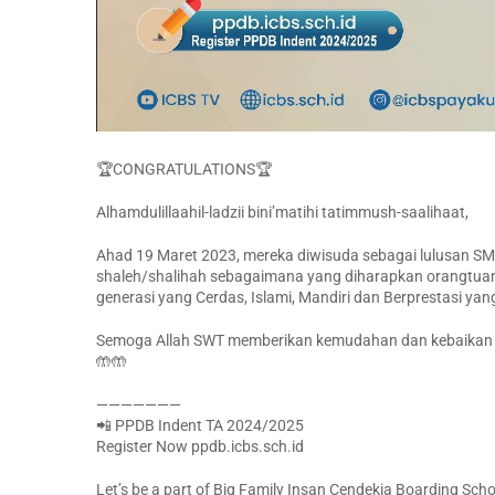
🏆CONGRATULATIONS🏆
Alhamdulillaahil-ladzii bini’matihi tatimmush-saalihaat,
Ahad 19 Maret 2023, mereka diwisuda sebagai lulusan S
shaleh/shalihah sebagaimana yang diharapkan orangtuanya
generasi yang Cerdas, Islami, Mandiri dan Berprestasi y
Semoga Allah SWT memberikan kemudahan dan kebaikan 
🤲🤲
———————
📲 PPDB Indent TA 2024/2025
Register Now ppdb.icbs.sch.id
Let’s be a part of Big Family Insan Cendekia Boarding Scho