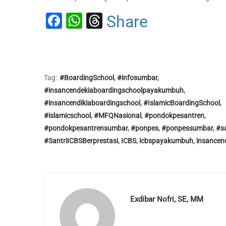
Facebook
WhatsApp
Threads
Share
Tag:
#BoardingSchool
,
#infosumbar
,
#insancendekiaboardingschoolpayakumbuh
,
#insancendikiaboardingschool
,
#IslamicBoardingSchool
,
#islamicschool
,
#MFQNasional
,
#pondokpesantren
,
#pondokpesantrensumbar
,
#ponpes
,
#ponpessumbar
,
#s
#SantriICBSBerprestasi
,
ICBS
,
icbspayakumbuh
,
insancen
Exdibar Nofri, SE, MM