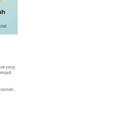
nak yang
enjadi
Jannah..