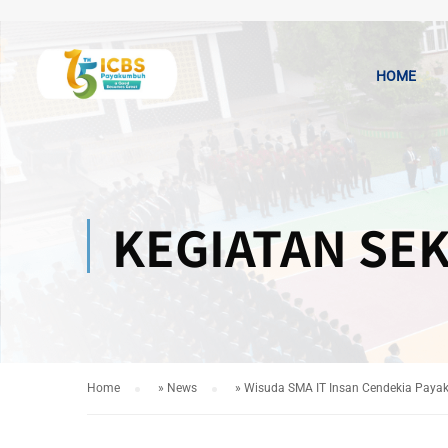
HOME
KEGIATAN SE
Home
»
News
»
Wisuda SMA IT Insan Cendekia Pay