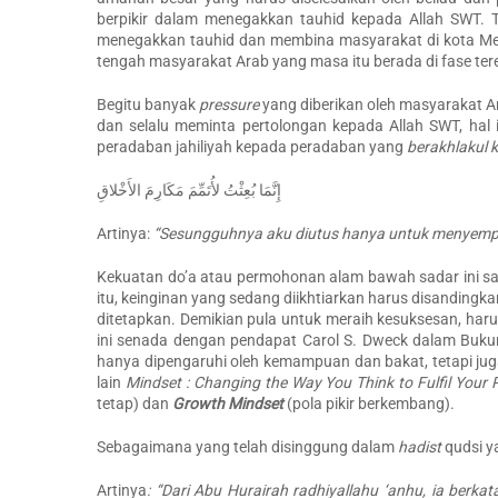
berpikir dalam menegakkan tauhid kepada Allah SWT
menegakkan tauhid dan membina masyarakat di kota Mek
tengah masyarakat Arab yang masa itu berada di fase t
Begitu banyak
pressure
yang diberikan oleh masyarakat 
dan selalu meminta pertolongan kepada Allah SWT, hal 
peradaban jahiliyah kepada peradaban yang
berakhlakul 
إِنَّمَا بُعِثْتُ لأُتَمِّمَ مَكَارِمَ الأَخْلاقِ
Artinya:
“Sesungguhnya aku diutus hanya untuk menyemp
Kekuatan do’a atau permohonan alam bawah sadar ini s
itu, keinginan yang sedang diikhtiarkan harus disandingk
ditetapkan. Demikian pula untuk meraih kesuksesan, haru
ini senada dengan pendapat Carol S. Dweck dalam Buk
hanya dipengaruhi oleh kemampuan dan bakat, tetapi juga
lain
Mindset : Changing the Way You Think to Fulfil Your P
tetap) dan
Growth Mindset
(pola pikir berkembang).
Sebagaimana yang telah disinggung dalam
hadist
qudsi y
Artinya
: “
Dari Abu Hurairah radhiyallahu ‘anhu, ia berkat