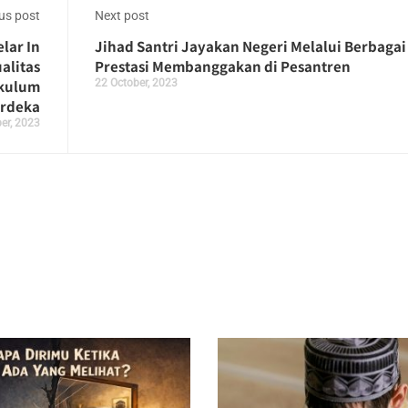
us post
Next post
lar In
Jihad Santri Jayakan Negeri Melalui Berbagai
alitas
Prestasi Membanggakan di Pesantren
ikulum
22 October, 2023
rdeka
er, 2023