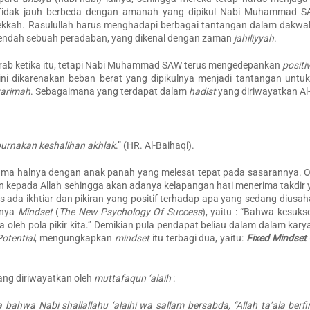
. Tidak jauh berbeda dengan amanah yang dipikul Nabi Muhammad 
kah. Rasulullah harus menghadapi berbagai tantangan dalam dakwak 
erendah sebuah peradaban, yang dikenal dengan zaman
j
ahiliyyah
.
Arab ketika itu, tetapi Nabi Muhammad SAW terus mengedepankan
positi
ini dikarenakan beban berat yang dipikulnya menjadi tantangan untu
karimah
. Sebagaimana yang terdapat dalam
hadist
yang diriwayatkan Al-
urnakan keshalihan akhlak
.” (HR. Al-Baihaqi).
ama halnya dengan anak panah yang melesat tepat pada sasarannya. O
an kepada Allah sehingga akan adanya kelapangan hati menerima takdir 
s ada ikhtiar dan pikiran yang positif terhadap apa yang sedang diusa
unya
Mindset
(
The New Psychology Of Success
), yaitu : “Bahwa kesuks
 oleh pola pikir kita.” Demikian pula pendapat beliau dalam dalam kar
otential
, mengungkapkan
m
indset
itu terbagi dua, yaitu:
Fixed Mindset
ang diriwayatkan oleh
m
uttafaqun ‘alaih
:
a bahwa Nabi shallallahu ‘alaihi wa sallam bersabda, “Allah ta’ala berf