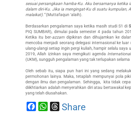
sesuai persangkaan hamba-Ku. Aku bersamanya ketika ia
dalam diri-Ku. Jika ia mengingat-Ku di suatu kumpulan,
malaikat).”
(Muttafaqun ‘alaih).
Berdasarkan pengalaman saya ketika masih studi S1 di
S
PIQ SUMBAR), dimulai pada semester 4 pada tahun 201
Ketika itu ber-
azzam
dipikiran dan dihujamkan ke dala
mencoba menjadi seorang delegasi internasional ke luar 
ulang-ulangi setiap ingin pergi kuliah, hampir selalu sa
2019, Allah izinkan saya mengikuti agenda
Internation
(UKM), sungguh pengalaman yang tak terlupakan selama 10 
Oleh sebab itu, siapa pun hari ini yang sedang melakuk
permohonan lainya. Maka, tetaplah mempunyai pola piki
dengan ilmu dan pengalaman. Sehingga, kita tidak cepat 
diikhtiarkan adalah menyerahkan diri atau bertawakal 
yang telah diusahakan.
Facebook
WhatsApp
Threads
Share