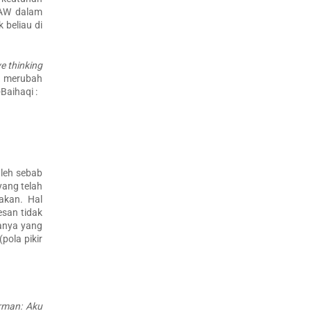
SAW dalam
beliau di
ve thinking
k merubah
Baihaqi :
leh sebab
yang telah
hakan. Hal
esan tidak
yanya yang
(pola pikir
irman: Aku