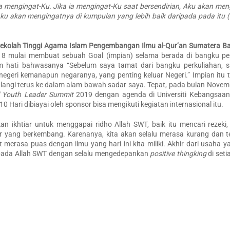
 mengingat-Ku. Jika ia mengingat-Ku saat bersendirian, Aku akan me
 Aku akan mengingatnya di kumpulan yang lebih baik daripada pada itu
ekolah Tinggi Agama Islam Pengembangan Ilmu al-Qur’an Sumatera Ba
8 mulai membuat sebuah Goal (impian) selama berada di bangku per
m hati bahwasanya “Sebelum saya tamat dari bangku perkuliahan, s
negeri kemanapun negaranya, yang penting keluar Negeri.” Impian itu 
ya ulangi terus ke dalam alam bawah sadar saya. Tepat, pada bulan Nove
al Youth Leader Summit
2019 dengan agenda di Universiti Kebangsaan
Hari dibiayai oleh sponsor bisa mengikuti kegiatan internasional itu.
an ikhtiar untuk menggapai ridho Allah SWT, baik itu mencari rezeki,
r yang berkembang. Karenanya, kita akan selalu merasa kurang dan t
merasa puas dengan ilmu yang hari ini kita miliki. Akhir dari usaha 
kepada Allah SWT dengan selalu mengedepankan
positive thingking
di set