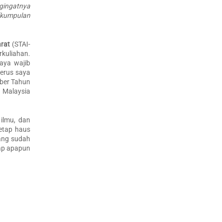
ngingatnya
 (kumpulan
rat
(STAI-
kuliahan.
aya wajib
terus saya
mber Tahun
 Malaysia
 ilmu, dan
etap haus
yang sudah
iap apapun