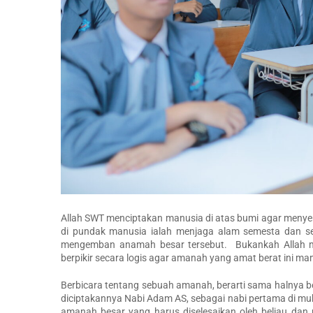
Allah SWT menciptakan manusia di atas bumi agar meny
di pundak manusia ialah menjaga alam semesta dan seis
mengemban anamah besar tersebut. Bukankah Allah m
berpikir secara logis agar amanah yang amat berat ini ma
Berbicara tentang sebuah amanah, berarti sama halnya 
diciptakannya Nabi Adam AS, sebagai nabi pertama di mu
amanah besar yang harus diselesaikan oleh beliau dan