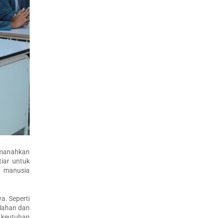
amanahkan
tiar untuk
a manusia
a. Seperti
alahan dan
 keutuhan