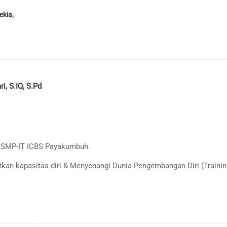
ekia
,
, S.IQ, S.Pd
di SMP-IT ICBS Payakumbuh.
tkan kapasitas diri & Menyenangi Dunia Pengembangan Diri (Traini