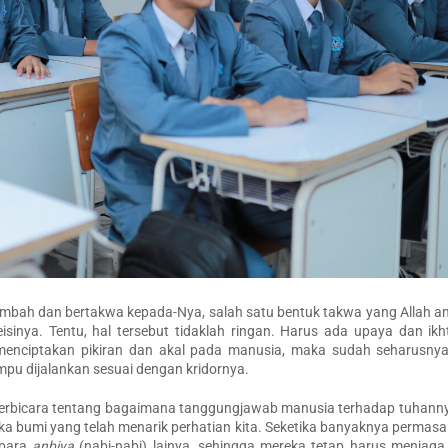
embah dan bertakwa kepada-Nya, salah satu bentuk takwa yang Allah 
inya. Tentu, hal tersebut tidaklah ringan. Harus ada upaya dan ikh
enciptakan pikiran dan akal pada manusia, maka sudah seharusny
mpu dijalankan sesuai dengan kridornya.
berbicara tentang bagaimana tanggungjawab manusia terhadap tuhanny
ka bumi yang telah menarik perhatian kita. Seketika banyaknya permas
 para
anbiya
(nabi-nabi) lainya, sehingga mereka tetap harus menjaga