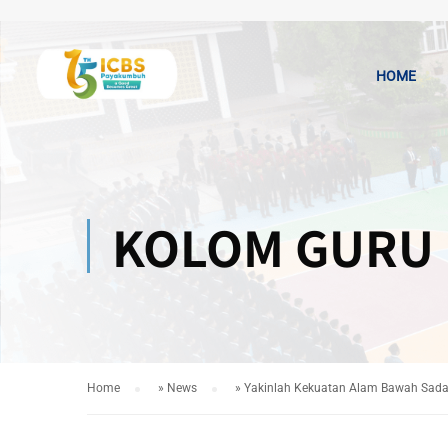
HOME
KOLOM GURU
Home
»
News
»
Yakinlah Kekuatan Alam Bawah Sadar 