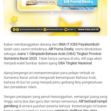
Kabar membanggakan datang dari
SMA IT ICBS Payakumbuh
!
Salah satu santri terbaiknya,
Alif Purna Dzaky
, resmi dinobatkan
sebagai
Juara 1 Olimpiade Bahasa Arab (OBA) Tingkat Provinsi
Sumatera Barat 2025
. Tidak hanya sampai di situ, Alif juga akan
menjadi wakil Sumbar dalam ajang
OBA Tingkat Nasional
.
Ajang bergengsi ini mempertemukan para pelajar terbaik se-
Sumatera Barat untuk mengasah kemampuan Bahasa Arab,
bahasa Al-Qur’an yang menjadi pintu gerbang ilmu pengetahuan
dan peradaban Islam.
Dengan persiapan yang penuh kesungguhan, semangat juang yang
tinggi, serta doa dari guru dan teman-temannya,
Alif berhasil tampil
gemilang
di antara puluhan peserta lainnya. Kemenangan ini bukan
hanya sebuah prestasi, tapi juga
cerminan dedikasi dan cinta