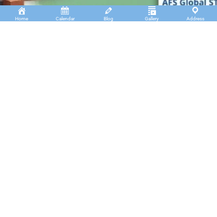
Home
Calendar
Blog
Gallery
Address
Insan Cendekia Boarding School
JL. RA. Kartini Padang Kaduduk Kel. Tigo Koto
Diate Kec. Payakumbuh Utara – Sumatera Barat.
(+62)811 6699 102
info@icbs.sch.id
LINKS
Tentang Kami
Find us
PPDB