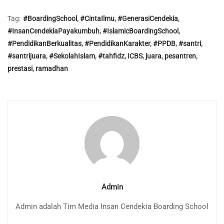
Tag:
#BoardingSchool
,
#CintaIlmu
,
#GenerasiCendekia
,
#InsanCendekiaPayakumbuh
,
#IslamicBoardingSchool
,
#PendidikanBerkualitas
,
#PendidikanKarakter
,
#PPDB
,
#santri
,
#santrijuara
,
#SekolahIslam
,
#tahfidz
,
ICBS
,
juara
,
pesantren
,
prestasi
,
ramadhan
Admin
Admin adalah Tim Media Insan Cendekia Boarding School