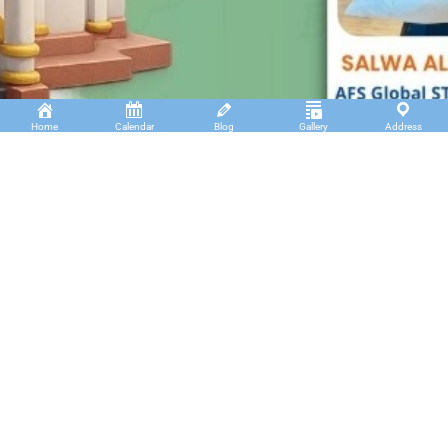
Home
Calendar
Blog
Gallery
Address
Insan Cendekia Boarding School
JL. RA. Kartini Padang Kaduduk Kel. Tigo Koto
Diate Kec. Payakumbuh Utara – Sumatera Barat.
(+62)811 6699 102
info@icbs.sch.id
LINKS