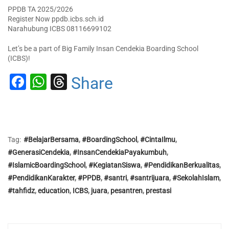
PPDB TA 2025/2026
Register Now ppdb.icbs.sch.id
Narahubung ICBS 08116699102
Let’s be a part of Big Family Insan Cendekia Boarding School
(ICBS)!
Facebook
WhatsApp
Threads
Share
Tag:
#BelajarBersama
,
#BoardingSchool
,
#CintaIlmu
,
#GenerasiCendekia
,
#InsanCendekiaPayakumbuh
,
#IslamicBoardingSchool
,
#KegiatanSiswa
,
#PendidikanBerkualitas
,
#PendidikanKarakter
,
#PPDB
,
#santri
,
#santrijuara
,
#SekolahIslam
,
#tahfidz
,
education
,
ICBS
,
juara
,
pesantren
,
prestasi