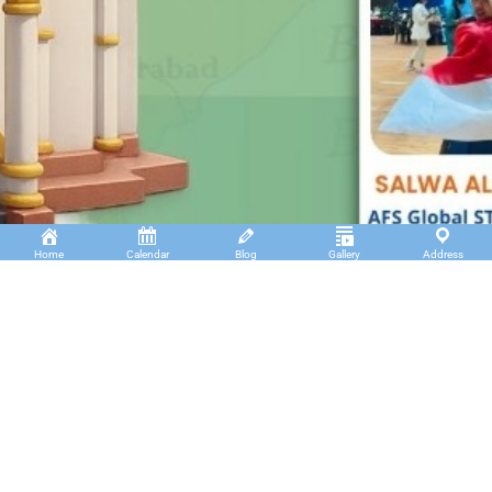
Home
Calendar
Blog
Gallery
Address
Insan Cendekia Boarding School
JL. RA. Kartini Padang Kaduduk Kel. Tigo Koto
Diate Kec. Payakumbuh Utara – Sumatera Barat.
(+62)811 6699 102
info@icbs.sch.id