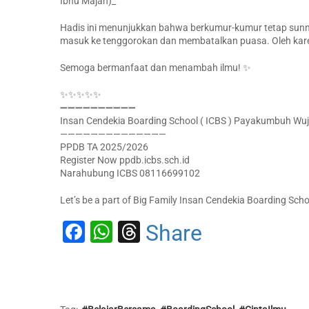
Ibnu Majah)_
Hadis ini menunjukkan bahwa berkumur-kumur tetap sunnah 
masuk ke tenggorokan dan membatalkan puasa. Oleh karena
Semoga bermanfaat dan menambah ilmu! ✨
✨✨✨✨✨
➖➖➖➖➖➖➖➖➖➖
Insan Cendekia Boarding School ( ICBS ) Payakumbuh Wuju
——————————————
PPDB TA 2025/2026
Register Now ppdb.icbs.sch.id
Narahubung ICBS 08116699102
Let’s be a part of Big Family Insan Cendekia Boarding Scho
Facebook
WhatsApp
Threads
Share