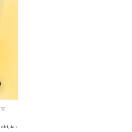
ﷺ
idzi, dan