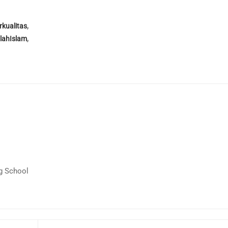
kualitas
,
lahIslam
,
g School