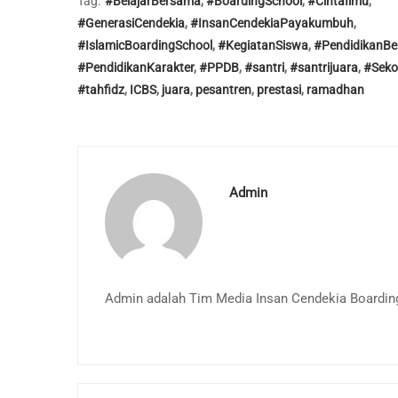
Tag:
#BelajarBersama
,
#BoardingSchool
,
#CintaIlmu
,
#GenerasiCendekia
,
#InsanCendekiaPayakumbuh
,
#IslamicBoardingSchool
,
#KegiatanSiswa
,
#PendidikanBer
#PendidikanKarakter
,
#PPDB
,
#santri
,
#santrijuara
,
#Seko
#tahfidz
,
ICBS
,
juara
,
pesantren
,
prestasi
,
ramadhan
Admin
Admin adalah Tim Media Insan Cendekia Boardin