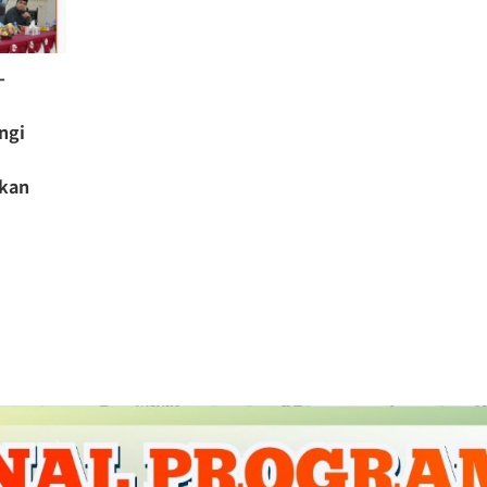
-
ngi
ikan