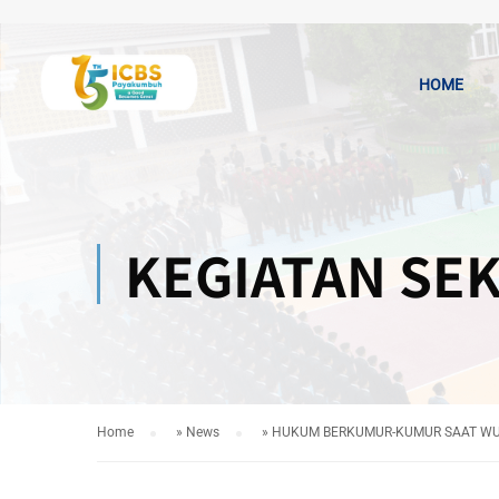
HOME
KEGIATAN SE
Home
»
News
»
HUKUM BERKUMUR-KUMUR SAAT WU