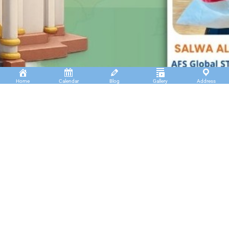
Home
Calendar
Blog
Gallery
Address
Insan Cendekia Boarding School
JL. RA. Kartini Padang Kaduduk Kel. Tigo Koto
Diate Kec. Payakumbuh Utara – Sumatera Barat.
(+62)811 6699 102
info@icbs.sch.id