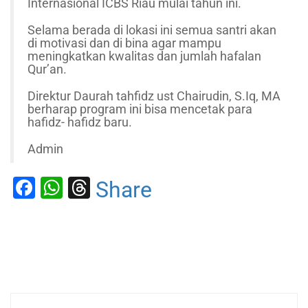
Internasional ICBS Riau mulai tahun ini.
Selama berada di lokasi ini semua santri akan
di motivasi dan di bina agar mampu
meningkatkan kwalitas dan jumlah hafalan
Qur’an.
Direktur Daurah tahfidz ust Chairudin, S.Iq, MA
berharap program ini bisa mencetak para
hafidz- hafidz baru.
Admin
Facebook
WhatsApp
Threads
Share