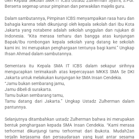
oleh Kepala Sekolah SMA IT ICBS Ustadz Zulherman Syafril, S.PdI.
Berserta segenap unsur pimpinan dan perwakilan majelis guru.
Dalam sambutannya, Pimpinan ICBS menyampaikan rasa haru dan
bahagia karena telah dikunjungi oleh kepala sekolah dari Ibu Kota
Jakarta yang notabene adalah sekolah unggulan dan rujukan di
Indonesia. “Kita merasa terharu dan bangga atas kunjungan
Bapak/Ibu rombongan kepala sekolah yang datang ke sekolah
kami ini. Ini merupakan penghargaan tentunya bagi kami.” Ungkap
Ihsan Ahmad dalam sambutannya.
Sementara itu Kepala SMA IT ICBS dalam sekapur sirihnya
mengucapkan terimakasih atas kepercayaan MKKS SMA Se DKI
Jakarta untuk melakukan kunjungan ke SMA Insan Cendekia.
“Jamu bukan sembarang jamu,
Jamu dibeli di surakarta.
Tamu bukan sembarang tamu,
Tamu datang dari Jakarta.” Ungkap Ustadz Zulherman dalam
pantunnya.
Selanjutnya ditambahkan ustadz Zulherman bahwa ini merupakan
bentuk penghargaan kepada SMA Insan Cendekia. “Kami merasa
terhormat dikunjungi tamu terhormat dari ibukota. Mudah2an
terjalin kerjasama dan persaudaraan yang kuat antar sesama