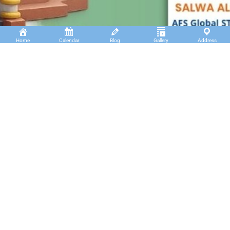
Home
Calendar
Blog
Gallery
Address
Insan Cendekia Boarding School
JL. RA. Kartini Padang Kaduduk Kel. Tigo Koto
Diate Kec. Payakumbuh Utara – Sumatera Barat.
(+62)811 6699 102
info@icbs.sch.id
LINKS
Tentang Kami
Find us