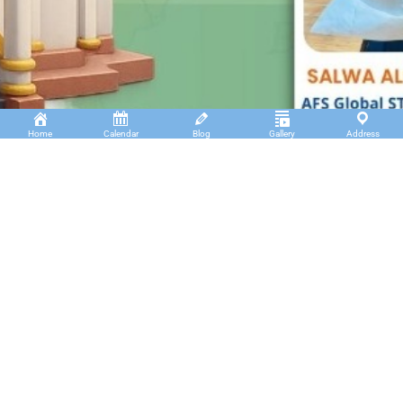
Home
Calendar
Blog
Gallery
Address
Insan Cendekia Boarding School
JL. RA. Kartini Padang Kaduduk Kel. Tigo Koto
Diate Kec. Payakumbuh Utara – Sumatera Barat.
(+62)811 6699 102
info@icbs.sch.id
LINKS