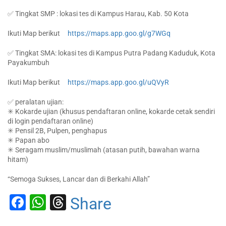
✅ Tingkat SMP : lokasi tes di Kampus Harau, Kab. 50 Kota
Ikuti Map berikut
https://maps.app.goo.gl/g7WGq
✅ Tingkat SMA: lokasi tes di Kampus Putra Padang Kaduduk, Kota
Payakumbuh
Ikuti Map berikut
https://maps.app.goo.gl/uQVyR
✅ peralatan ujian:
✳ Kokarde ujian (khusus pendaftaran online, kokarde cetak sendiri
di login pendaftaran online)
✳ Pensil 2B, Pulpen, penghapus
✳ Papan abo
✳ Seragam muslim/muslimah (atasan putih, bawahan warna
hitam)
“Semoga Sukses, Lancar dan di Berkahi Allah”
Facebook
WhatsApp
Threads
Share