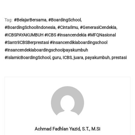
Tag:
#BelajarBersama
,
#BoardingSchool
,
#BoardingSchoolIndonesia
,
#CintaIlmu
,
#GenerasiCendekia
,
#ICBSPAYAKUMBUH #ICBS #insancendekia #MFQNasional
#SantriICBSBerprestasi #insancendikiaboardingschool
#insancendekiaboardingschoolpayakumbuh
#IslamicBoardingSchool
,
guru
,
ICBS
,
juara
,
payakumbuh
,
prestasi
Achmad Fadhlan Yazid, S.T., M.Si