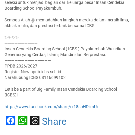
seleksi untuk menjadi bagian dari keluarga besar Insan Cendekia
Boarding School Payakumbuh.
Semoga Allah ﷻ memudahkan langkah mereka dalam meraih ilmu,
akhlak mulia, dan prestasi terbaik bersama ICBS.
✨✨✨✨
➖➖➖➖➖➖➖➖➖➖
Insan Cendekia Boarding School ( ICBS ) Payakumbuh Wujudkan
Generasi yang Cerdas, Islami, Mandiri dan Berprestasi.
——————————————
PPDB 2026/2027
Register Now ppdb.icbs.sch.id
Narahubung ICBS 08116699102
Let’s be a part of Big Family Insan Cendekia Boarding School
(ICBS)!
https://www.facebook.com/share/r/18spHDiznU/
Facebook
WhatsApp
Threads
Share