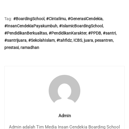
Tag:
#BoardingSchool
,
#CintaIlmu
,
#GenerasiCendekia
,
#InsanCendekiaPayakumbuh
,
#IslamicBoardingSchool
,
#PendidikanBerkualitas
,
#PendidikanKarakter
,
#PPDB
,
#santri
,
#santrijuara
,
#SekolahIslam
,
#tahfidz
,
ICBS
,
juara
,
pesantren
,
prestasi
,
ramadhan
Admin
Admin adalah Tim Media Insan Cendekia Boarding School