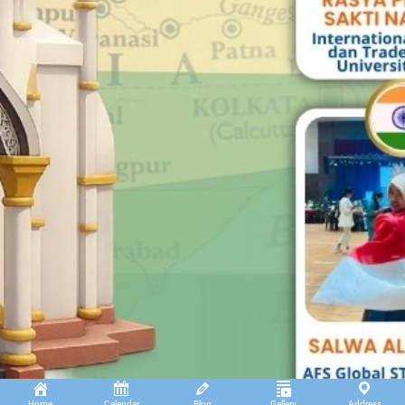
Home
Calendar
Blog
Gallery
Address