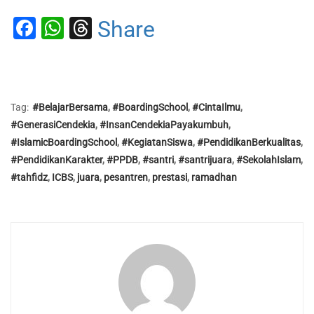
Facebook
WhatsApp
Threads
Share
Tag:
#BelajarBersama
,
#BoardingSchool
,
#CintaIlmu
,
#GenerasiCendekia
,
#InsanCendekiaPayakumbuh
,
#IslamicBoardingSchool
,
#KegiatanSiswa
,
#PendidikanBerkualitas
,
#PendidikanKarakter
,
#PPDB
,
#santri
,
#santrijuara
,
#SekolahIslam
,
#tahfidz
,
ICBS
,
juara
,
pesantren
,
prestasi
,
ramadhan