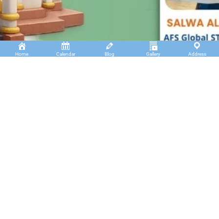
Home
Calendar
Blog
Gallery
Address
Insan Cendekia Boarding School
JL. RA. Kartini Padang Kaduduk Kel. Tigo Koto
Diate Kec. Payakumbuh Utara – Sumatera Barat.
(+62)811 6699 102
info@icbs.sch.id
LINKS
Tentang Kami