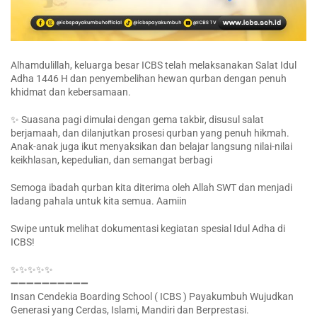
Alhamdulillah, keluarga besar ICBS telah melaksanakan Salat Idul
Adha 1446 H dan penyembelihan hewan qurban dengan penuh
khidmat dan kebersamaan.
✨ Suasana pagi dimulai dengan gema takbir, disusul salat
berjamaah, dan dilanjutkan prosesi qurban yang penuh hikmah.
Anak-anak juga ikut menyaksikan dan belajar langsung nilai-nilai
keikhlasan, kepedulian, dan semangat berbagi
Semoga ibadah qurban kita diterima oleh Allah SWT dan menjadi
ladang pahala untuk kita semua. Aamiin
Swipe untuk melihat dokumentasi kegiatan spesial Idul Adha di
ICBS!
✨✨✨✨✨
➖➖➖➖➖➖➖➖➖➖
Insan Cendekia Boarding School ( ICBS ) Payakumbuh Wujudkan
Generasi yang Cerdas, Islami, Mandiri dan Berprestasi.