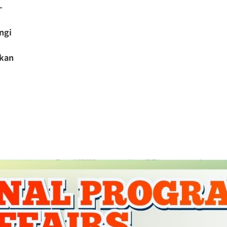
-
ngi
ikan