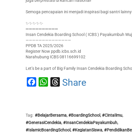
juga berprestasi di kancah nasional!
Semoga pencapaian ini menjadi inspirasi bagi santri lainn
✨✨✨✨✨
➖➖➖➖➖➖➖➖➖➖
Insan Cendekia Boarding School ( ICBS ) Payakumbuh Wuju
——————————————
PPDB TA 2025/2026
Register Now ppdb.icbs.sch.id
Narahubung ICBS 08116699102
Let’s be a part of Big Family Insan Cendekia Boarding Scho
Facebook
WhatsApp
Threads
Share
Tag:
#BelajarBersama
,
#BoardingSchool
,
#CintaIlmu
,
#GenerasiCendekia
,
#InsanCendekiaPayakumbuh
,
#IslamicBoardingSchool
,
#KegiatanSiswa
,
#PendidikanBer