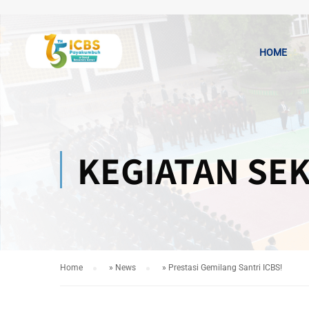
HOME
KEGIATAN SE
Home
»
News
»
Prestasi Gemilang Santri ICBS!