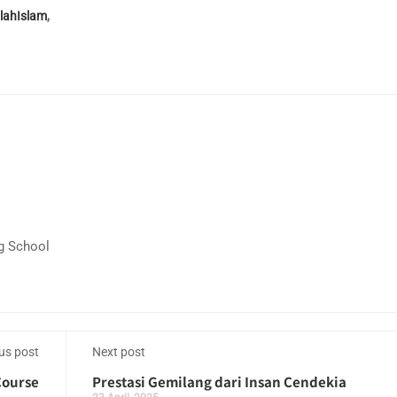
lahIslam
,
g School
us post
Next post
Course
Prestasi Gemilang dari Insan Cendekia