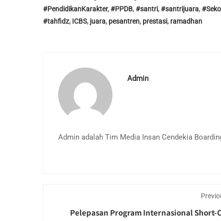
#PendidikanKarakter
,
#PPDB
,
#santri
,
#santrijuara
,
#Seko
#tahfidz
,
ICBS
,
juara
,
pesantren
,
prestasi
,
ramadhan
Admin
Admin adalah Tim Media Insan Cendekia Boardin
Previo
Pelepasan Program Internasional Short-