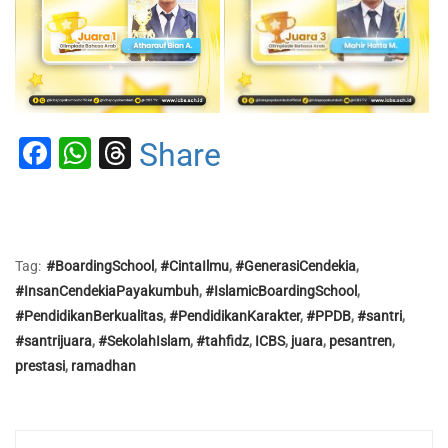
Facebook
WhatsApp
Threads
Share
Tag:
#BoardingSchool
,
#CintaIlmu
,
#GenerasiCendekia
,
#InsanCendekiaPayakumbuh
,
#IslamicBoardingSchool
,
#PendidikanBerkualitas
,
#PendidikanKarakter
,
#PPDB
,
#santri
,
#santrijuara
,
#SekolahIslam
,
#tahfidz
,
ICBS
,
juara
,
pesantren
,
prestasi
,
ramadhan