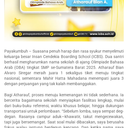
Payakumbuh – Suasana penuh harap dan rasa syukur menyelimuti
keluarga besar Insan Cendekia Boarding School (ICBS). Dua santri
berhasil mengharumkan nama sekolah di ajang Olimpiade Bahasa
Arab (OBA) tingkat SMP se-Sumatera Barat 2025. Atharauf Bian
Alvaro Siregar meraih juara 1 sekaligus tiket menuju tingkat
nasional, sementara Mahir Hatta Mahadana menempati juara 3
dengan perjuangan yang tak kalah membanggakan.
Bagi Atharauf, proses menuju kemenangan ini tidak sederhana. Ia
bercerita bagaimana sekolah menyiapkan fasilitas lengkap, mulai
dari buku-buku referensi, waktu khusus belajar, hingga dukungan
transportasi untuk perlombaan. “Sebelum lomba, saya sempat deg-
degan. Rasanya campur aduk—khawatir, takut mengecewakan,
tapi juga bersemangat. Saat soal mulai dibacakan, saya berusaha
fokus walau jantung berdegup kencang. Dan ketika nama saya