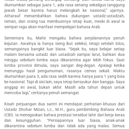
diumumkan sebagai juara 1, ada rasa senang sekaligus tanggung
jawab besar karena harus melangkah ke nasional,” ujarnya.
Atharauf menambahkan bahwa dukungan ustadz-ustadzah,
teman, dan orang tua membuatnya tetap kuat, meski di awal ia
sempat ragu akan manfaat mempelajari bahasa Arab.
Sementara itu, Mahir mengaku bahwa perjalanannya penuh
kejutan. Awalnya ia hanya iseng ikut seleksi, tetapi setelah lolos,
semangatnya bangkit luar biasa. “Sejak itu, saya belajar setiap
malam bersama ustadz dan ustadzah sampai larut, bahkan dua
minggu sebelum lomba saya dikarantina agar lebih fokus. Saat
lomba provinsi dimulai, saya sangat deg-degan. Apalagi ketika
menunggu hasil pengumuman, rasanya cemas sekali. Waktu
diumumkan juara 3, ada rasa sedih karena hanya juara 1 yang bisa
ke nasional. Tapi di sisi lain, saya tetap bersyukur dan bangga. Saya
anggap ini awal, bukan akhir. Masih ada tahun depan untuk
mencoba lagi,” ceritanya penuh semangat.
Kisah perjuangan dua santri ini mendapat perhatian khusus dari
Ustadz Dhohar Mizan, Lc., M.H., guru pembimbing Bahasa Arab
ICBS. Ia menegaskan bahwa prestasi tersebut lahir dari kerja keras
dan kesungguhan. “Persiapannya luar biasa, anak-anak
dikarantina sebelum lomba dan tidak ada yang malas. Semua