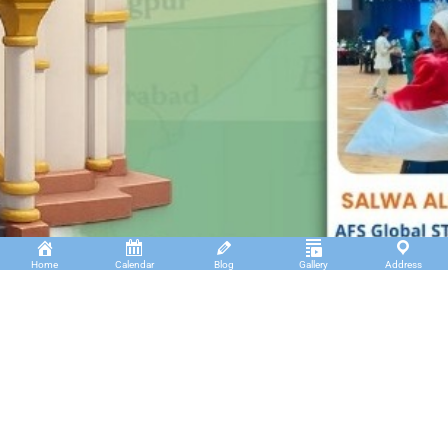
Home
Calendar
Blog
Gallery
Address
Insan Cendekia Boarding School
JL. RA. Kartini Padang Kaduduk Kel. Tigo Koto
Diate Kec. Payakumbuh Utara – Sumatera Barat.
(+62)811 6699 102
info@icbs.sch.id