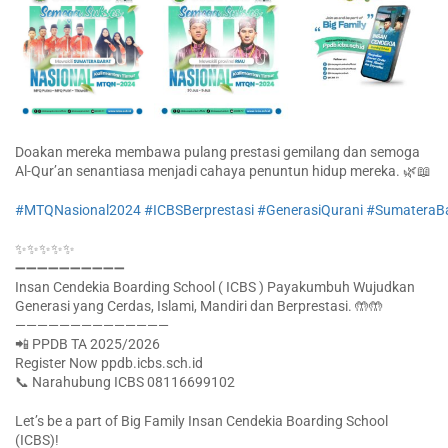
Doakan mereka membawa pulang prestasi gemilang dan semoga
Al-Qur’an senantiasa menjadi cahaya penuntun hidup mereka. 🌿📖
#MTQNasional2024
#ICBSBerprestasi
#GenerasiQurani
#SumateraB
✨✨✨✨✨
➖➖➖➖➖➖➖➖➖➖
Insan Cendekia Boarding School ( ICBS ) Payakumbuh Wujudkan
Generasi yang Cerdas, Islami, Mandiri dan Berprestasi. 🤲🤲
——————————————
📲 PPDB TA 2025/2026
Register Now ppdb.icbs.sch.id
📞 Narahubung ICBS 08116699102
Let’s be a part of Big Family Insan Cendekia Boarding School
(ICBS)!