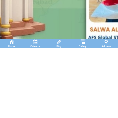
Home
Calendar
Blog
Gallery
Address
Insan Cendekia Boarding School
JL. RA. Kartini Padang Kaduduk Kel. Tigo Koto
Diate Kec. Payakumbuh Utara – Sumatera Barat.
(+62)811 6699 102
info@icbs.sch.id