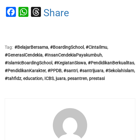
Facebook
WhatsApp
Threads
Share
Tag:
#BelajarBersama
,
#BoardingSchool
,
#CintaIlmu
,
#GenerasiCendekia
,
#InsanCendekiaPayakumbuh
,
#IslamicBoardingSchool
,
#KegiatanSiswa
,
#PendidikanBerkualitas
,
#PendidikanKarakter
,
#PPDB
,
#santri
,
#santrijuara
,
#SekolahIslam
,
#tahfidz
,
education
,
ICBS
,
juara
,
pesantren
,
prestasi