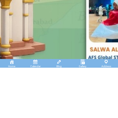
Home
Calendar
Blog
Gallery
Address
Insan Cendekia Boarding School
JL. RA. Kartini Padang Kaduduk Kel. Tigo Koto
Diate Kec. Payakumbuh Utara – Sumatera Barat.
(+62)811 6699 102
info@icbs.sch.id