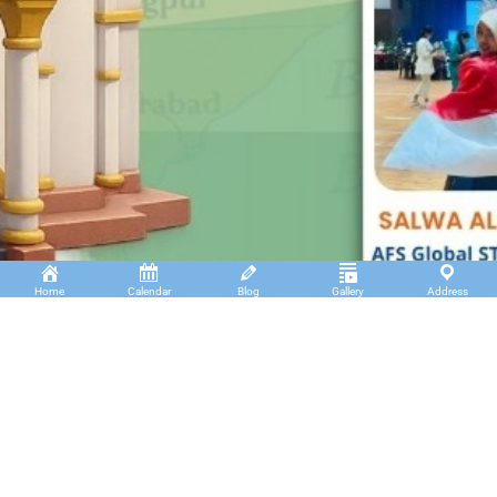
Home
Calendar
Blog
Gallery
Address
Insan Cendekia Boarding School
JL. RA. Kartini Padang Kaduduk Kel. Tigo Koto
Diate Kec. Payakumbuh Utara – Sumatera Barat.
(+62)811 6699 102
info@icbs.sch.id