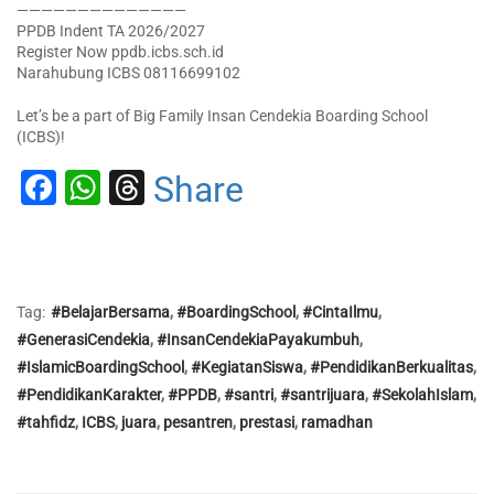
——————————————
PPDB Indent TA 2026/2027
Register Now ppdb.icbs.sch.id
Narahubung ICBS 08116699102
Let’s be a part of Big Family Insan Cendekia Boarding School
(ICBS)!
Facebook
WhatsApp
Threads
Share
Tag:
#BelajarBersama
,
#BoardingSchool
,
#CintaIlmu
,
#GenerasiCendekia
,
#InsanCendekiaPayakumbuh
,
#IslamicBoardingSchool
,
#KegiatanSiswa
,
#PendidikanBerkualitas
,
#PendidikanKarakter
,
#PPDB
,
#santri
,
#santrijuara
,
#SekolahIslam
,
#tahfidz
,
ICBS
,
juara
,
pesantren
,
prestasi
,
ramadhan