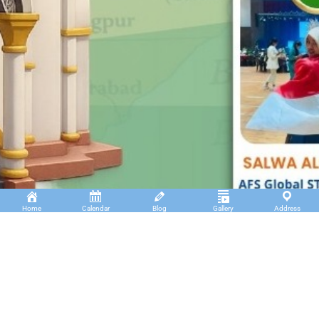
Home
Calendar
Blog
Gallery
Address
Insan Cendekia Boarding School
JL. RA. Kartini Padang Kaduduk Kel. Tigo Koto
Diate Kec. Payakumbuh Utara – Sumatera Barat.
(+62)811 6699 102