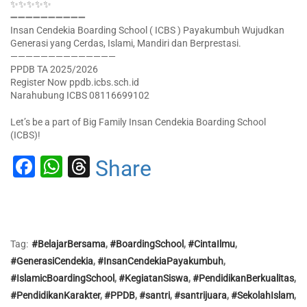
✨✨✨✨✨
➖➖➖➖➖➖➖➖➖➖
Insan Cendekia Boarding School ( ICBS ) Payakumbuh Wujudkan
Generasi yang Cerdas, Islami, Mandiri dan Berprestasi.
——————————————
PPDB TA 2025/2026
Register Now ppdb.icbs.sch.id
Narahubung ICBS 08116699102
Let’s be a part of Big Family Insan Cendekia Boarding School
(ICBS)!
Facebook
WhatsApp
Threads
Share
Tag:
#BelajarBersama
,
#BoardingSchool
,
#CintaIlmu
,
#GenerasiCendekia
,
#InsanCendekiaPayakumbuh
,
#IslamicBoardingSchool
,
#KegiatanSiswa
,
#PendidikanBerkualitas
,
#PendidikanKarakter
,
#PPDB
,
#santri
,
#santrijuara
,
#SekolahIslam
,