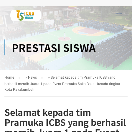
PRESTASI SISWA
Home
»
News
»
Selamat kepada tim Pramuka ICBS yang
berhasil meraih Juara 1 pada Event Pramuka Saka Bakti Husada tingkat
Kota Payakumbuh
Selamat kepada tim
Pramuka ICBS yang berhasil