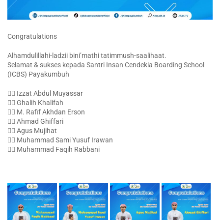
Congratulations
Alhamdulillahi-ladzii bini’mathi tatimmush-saalihaat.
Selamat & sukses kepada Santri Insan Cendekia Boarding School
(ICBS) Payakumbuh
👳‍♀️ Izzat Abdul Muyassar
👳‍♀️ Ghalih Khalifah
👳‍♀️ M. Rafif Akhdan Erson
👳‍♀️ Ahmad Ghiffari
👳‍♀️ Agus Mujihat
👳‍♀️ Muhammad Sami Yusuf Irawan
👳‍♀️ Muhammad Faqih Rabbani