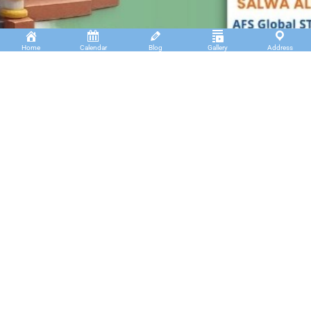
Home
Calendar
Blog
Gallery
Address
Insan Cendekia Boarding School
JL. RA. Kartini Padang Kaduduk Kel. Tigo Koto
Diate Kec. Payakumbuh Utara – Sumatera Barat.
(+62)811 6699 102
info@icbs.sch.id
LINKS
Tentang Kami
Find us