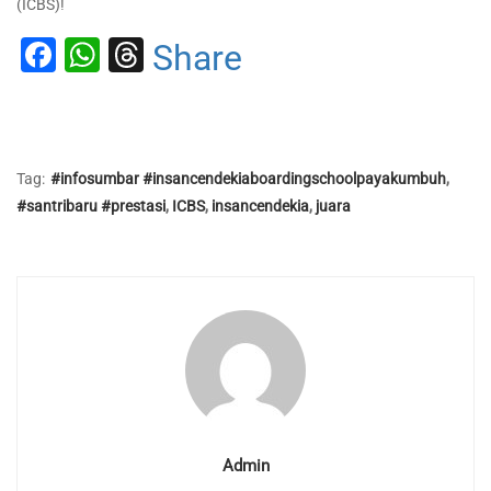
(ICBS)!
Facebook
WhatsApp
Threads
Share
Tag:
#infosumbar #insancendekiaboardingschoolpayakumbuh
,
#santribaru #prestasi
,
ICBS
,
insancendekia
,
juara
Admin