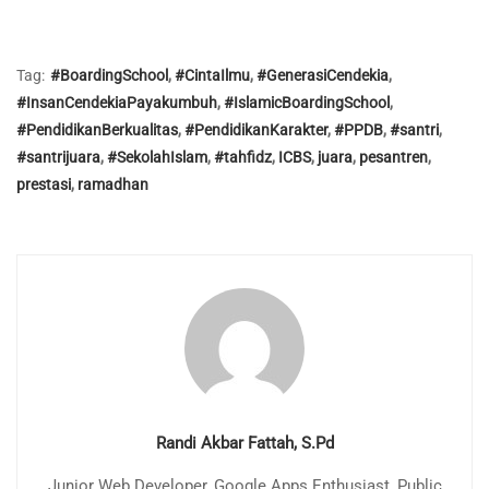
Tag:
#BoardingSchool
,
#CintaIlmu
,
#GenerasiCendekia
,
#InsanCendekiaPayakumbuh
,
#IslamicBoardingSchool
,
#PendidikanBerkualitas
,
#PendidikanKarakter
,
#PPDB
,
#santri
,
#santrijuara
,
#SekolahIslam
,
#tahfidz
,
ICBS
,
juara
,
pesantren
,
prestasi
,
ramadhan
Randi Akbar Fattah, S.Pd
Junior Web Developer, Google Apps Enthusiast, Public