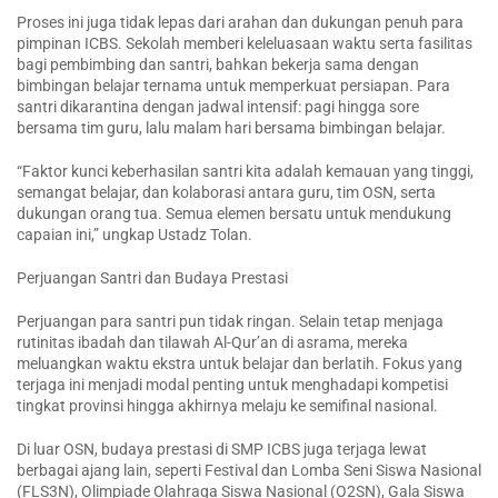
Proses ini juga tidak lepas dari arahan dan dukungan penuh para
pimpinan ICBS. Sekolah memberi keleluasaan waktu serta fasilitas
bagi pembimbing dan santri, bahkan bekerja sama dengan
bimbingan belajar ternama untuk memperkuat persiapan. Para
santri dikarantina dengan jadwal intensif: pagi hingga sore
bersama tim guru, lalu malam hari bersama bimbingan belajar.
“Faktor kunci keberhasilan santri kita adalah kemauan yang tinggi,
semangat belajar, dan kolaborasi antara guru, tim OSN, serta
dukungan orang tua. Semua elemen bersatu untuk mendukung
capaian ini,” ungkap Ustadz Tolan.
Perjuangan Santri dan Budaya Prestasi
Perjuangan para santri pun tidak ringan. Selain tetap menjaga
rutinitas ibadah dan tilawah Al-Qur’an di asrama, mereka
meluangkan waktu ekstra untuk belajar dan berlatih. Fokus yang
terjaga ini menjadi modal penting untuk menghadapi kompetisi
tingkat provinsi hingga akhirnya melaju ke semifinal nasional.
Di luar OSN, budaya prestasi di SMP ICBS juga terjaga lewat
berbagai ajang lain, seperti Festival dan Lomba Seni Siswa Nasional
(FLS3N), Olimpiade Olahraga Siswa Nasional (O2SN), Gala Siswa