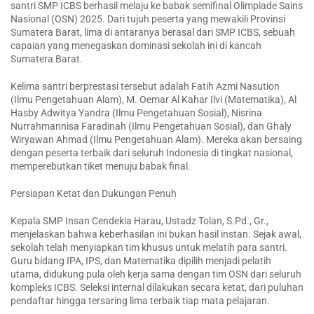
santri SMP ICBS berhasil melaju ke babak semifinal Olimpiade Sains
Nasional (OSN) 2025. Dari tujuh peserta yang mewakili Provinsi
Sumatera Barat, lima di antaranya berasal dari SMP ICBS, sebuah
capaian yang menegaskan dominasi sekolah ini di kancah
Sumatera Barat.
Kelima santri berprestasi tersebut adalah Fatih Azmi Nasution
(Ilmu Pengetahuan Alam), M. Oemar Al Kahar Ilvi (Matematika), Al
Hasby Adwitya Yandra (Ilmu Pengetahuan Sosial), Nisrina
Nurrahmannisa Faradinah (Ilmu Pengetahuan Sosial), dan Ghaly
Wiryawan Ahmad (Ilmu Pengetahuan Alam). Mereka akan bersaing
dengan peserta terbaik dari seluruh Indonesia di tingkat nasional,
memperebutkan tiket menuju babak final.
Persiapan Ketat dan Dukungan Penuh
Kepala SMP Insan Cendekia Harau, Ustadz Tolan, S.Pd., Gr.,
menjelaskan bahwa keberhasilan ini bukan hasil instan. Sejak awal,
sekolah telah menyiapkan tim khusus untuk melatih para santri.
Guru bidang IPA, IPS, dan Matematika dipilih menjadi pelatih
utama, didukung pula oleh kerja sama dengan tim OSN dari seluruh
kompleks ICBS. Seleksi internal dilakukan secara ketat, dari puluhan
pendaftar hingga tersaring lima terbaik tiap mata pelajaran.