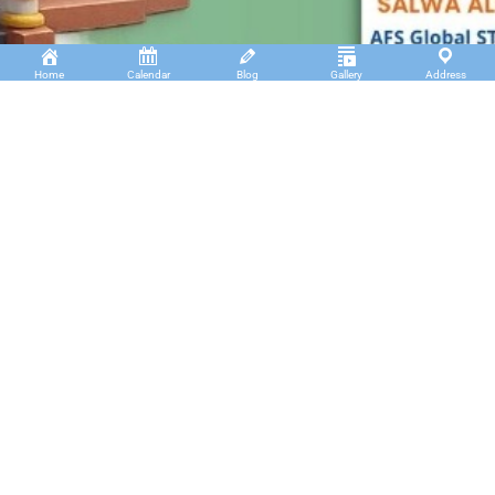
Home
Calendar
Blog
Gallery
Address
Insan Cendekia Boarding School
JL. RA. Kartini Padang Kaduduk Kel. Tigo Koto
Diate Kec. Payakumbuh Utara – Sumatera Barat.
(+62)811 6699 102
info@icbs.sch.id
LINKS
Tentang Kami
Find us