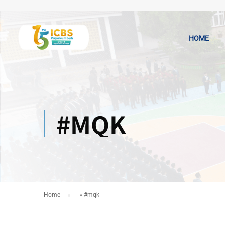
HOME
#MQK
Home
»
#mqk