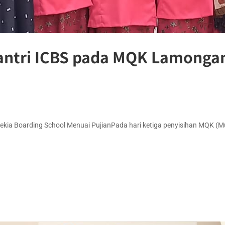
antri ICBS pada MQK Lamongan
ekia Boarding School Menuai PujianPada hari ketiga penyisihan MQK (M