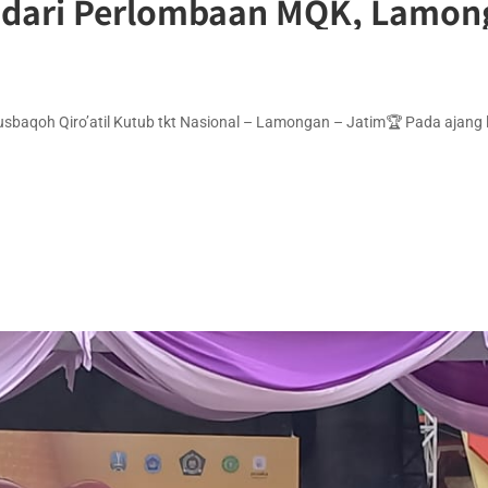
 dari Perlombaan MQK, Lamong
 Musbaqoh Qiro’atil Kutub tkt Nasional – Lamongan – Jatim🏆 Pada ajang