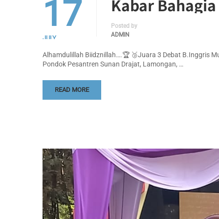
17
Kabar Bahagia
Posted by
ADMIN
JULY
Alhamdulillah Biidznillah….🏆 🥉Juara 3 Debat B.Inggris
Pondok Pesantren Sunan Drajat, Lamongan, …
READ MORE