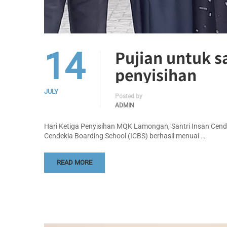
14
Pujian untuk s
penyisihan
JULY
Posted by
ADMIN
Hari Ketiga Penyisihan MQK Lamongan, Santri Insan Cend
Cendekia Boarding School (ICBS) berhasil menuai …
READ MORE