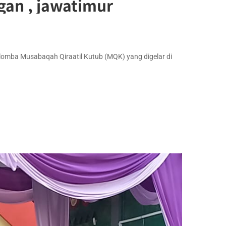
an , jawatimur
 lomba Musabaqah Qiraatil Kutub (MQK) yang digelar di