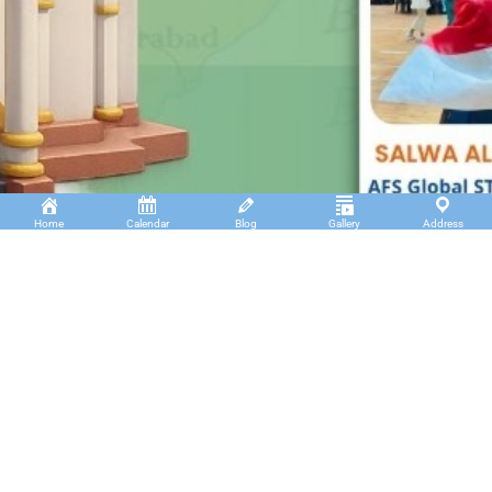
Home
Calendar
Blog
Gallery
Address
Insan Cendekia Boarding School
JL. RA. Kartini Padang Kaduduk Kel. Tigo Koto
Diate Kec. Payakumbuh Utara – Sumatera Barat.
(+62)811 6699 102
info@icbs.sch.id