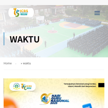
WAKTU
Home
»
waktu