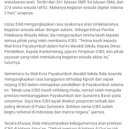
wisudawan/wati. Terdiri dari 361 lulusan SMP, 94 lulusan SMA, dan
274 siswa wisuda tahfiz. Makanya kegiatan wisuda digelar selama
2 hari,” ucapnya.
Ustaz Eddi mengungkapkan rasa syukurnya atas terlaksananya
kegiatan wisuda akbar dengan sukses. Sebagai Ketua Panitia
Pelaksana Wisuda Akbar, dia mengucapkan terima kasih kepada
semua pihak yang telah membantu ICBS. “Terima kasih kepada
Wali Kota Payakumbuh dalam hal ini diwakili Sekda, Kepala Dinas
Pendidikan, Kepala Kankemenag, jajaran Pimpinan ICBS, dan pihak
yayasan yang telah mendukung kegiatan wisuda akbar ini,”
tuturnya.
Sementara itu Wali Kota Payakumbuh diwakili Sekda Rida Ananda
mengungkapkan rasa bangganya terhadap kiprah dan sepak
terjang ICBS dalam memajukan pendidikan di Payakumbuh selama
ini. “Meski usia ICBS masih terbilang muda, namun telah mengukir
prestasi membanggakan Payakumbuh dan Sumatera Barat pada
umumnya. Saya kira ICBS layak disebut pesantren terbaik dan
paling diminati di Pulau Sumatera. Bahkan nama ICBS sudah
begitu terkenal di Indonesia dan manca negara,” ujarnya.
Secara khusus, Rida menyampaikan kekagumannya atas prestasi
ICBS di bidang Alqur’an. “Terkait prestasi di bidang Al Qur’an tak