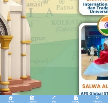
Home
Calendar
Blog
Gallery
Address