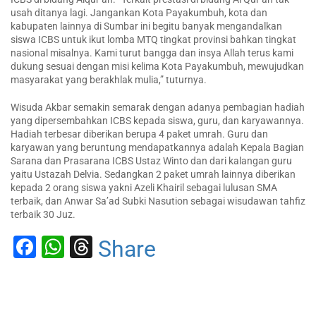
usah ditanya lagi. Jangankan Kota Payakumbuh, kota dan
kabupaten lainnya di Sumbar ini begitu banyak mengandalkan
siswa ICBS untuk ikut lomba MTQ tingkat provinsi bahkan tingkat
nasional misalnya. Kami turut bangga dan insya Allah terus kami
dukung sesuai dengan misi kelima Kota Payakumbuh, mewujudkan
masyarakat yang berakhlak mulia,” tuturnya.
Wisuda Akbar semakin semarak dengan adanya pembagian hadiah
yang dipersembahkan ICBS kepada siswa, guru, dan karyawannya.
Hadiah terbesar diberikan berupa 4 paket umrah. Guru dan
karyawan yang beruntung mendapatkannya adalah Kepala Bagian
Sarana dan Prasarana ICBS Ustaz Winto dan dari kalangan guru
yaitu Ustazah Delvia. Sedangkan 2 paket umrah lainnya diberikan
kepada 2 orang siswa yakni Azeli Khairil sebagai lulusan SMA
terbaik, dan Anwar Sa’ad Subki Nasution sebagai wisudawan tahfiz
terbaik 30 Juz.
Facebook
WhatsApp
Threads
Share