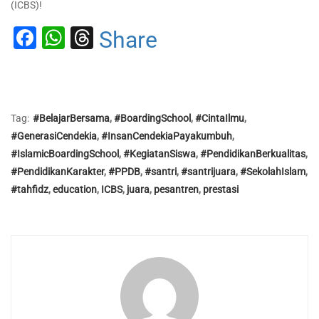
(ICBS)!
Facebook
WhatsApp
Threads
Share
Tag:
#BelajarBersama
,
#BoardingSchool
,
#CintaIlmu
,
#GenerasiCendekia
,
#InsanCendekiaPayakumbuh
,
#IslamicBoardingSchool
,
#KegiatanSiswa
,
#PendidikanBerkualitas
,
#PendidikanKarakter
,
#PPDB
,
#santri
,
#santrijuara
,
#SekolahIslam
,
#tahfidz
,
education
,
ICBS
,
juara
,
pesantren
,
prestasi