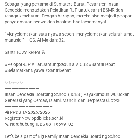
Sebagai yang pertama di Sumatera Barat, Pesantren Insan
Cendekia mengadakan Pelatihan RJP untuk santri BSMR dan
tenaga kesehatan. Dengan harapan, mereka bisa menjadi pelopor
penyelamatan nyawa dan inspirasi bagi sesamanya!
“Menyelamatkan satu nyawa seperti menyelamatkan seluruh umat
manusia.” — QS. Al-Maidah: 32.
Santri ICBS, keren! 💪
#PeloporRJP #HariJantungSedunia #ICBS #SantriHebat
#SelamatkanNyawa #SantriSehat
✨✨✨✨✨
➖➖➖➖➖➖➖➖➖➖
Insan Cendekia Boarding School ( ICBS ) Payakumbuh Wujudkan
Generasi yang Cerdas, Islami, Mandiri dan Berprestasi. 🤲🤲
——————————————
📲 PPDB TA 2025/2026
Register Now ppdb.icbs.sch.id
📞 Narahubung ICBS 08116699102
Let’s be a part of Big Family Insan Cendekia Boarding School