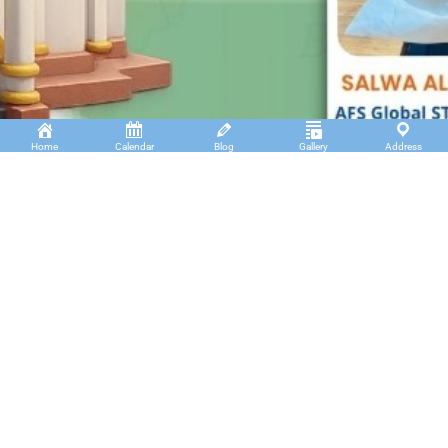
Home
Calendar
Blog
Gallery
Address
Insan Cendekia Boarding School
JL. RA. Kartini Padang Kaduduk Kel. Tigo Koto
Diate Kec. Payakumbuh Utara – Sumatera Barat.
(+62)811 6699 102
info@icbs.sch.id
LINKS