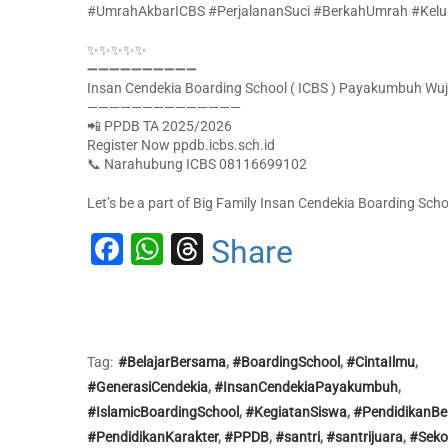
#UmrahAkbarICBS #PerjalananSuci #BerkahUmrah #Kel
✨✨✨✨✨
➖➖➖➖➖➖➖➖➖➖
Insan Cendekia Boarding School ( ICBS ) Payakumbuh Wuju
——————————————
📲 PPDB TA 2025/2026
Register Now ppdb.icbs.sch.id
📞 Narahubung ICBS 08116699102
Let’s be a part of Big Family Insan Cendekia Boarding Scho
Facebook
WhatsApp
Threads
Share
Tag:
#BelajarBersama
,
#BoardingSchool
,
#CintaIlmu
,
#GenerasiCendekia
,
#InsanCendekiaPayakumbuh
,
#IslamicBoardingSchool
,
#KegiatanSiswa
,
#PendidikanBer
#PendidikanKarakter
,
#PPDB
,
#santri
,
#santrijuara
,
#Seko