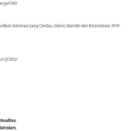
uargaICBS
dkan Generasi yang Cerdas, Islami, Mandiri dan Berprestasi. 🤲🤲
ol (ICBS)!
kualitas
,
lahIslam
,