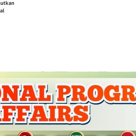
jutkan
al