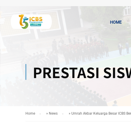
HOME
PRESTASI SIS
Home
»
News
»
Umrah Akbar Keluarga Besar ICBS B