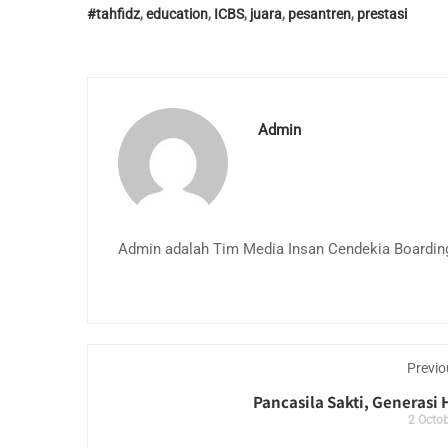
#tahfidz
,
education
,
ICBS
,
juara
,
pesantren
,
prestasi
Admin
Admin adalah Tim Media Insan Cendekia Boardin
Previo
Pancasila Sakti, Generasi 
2 Octob