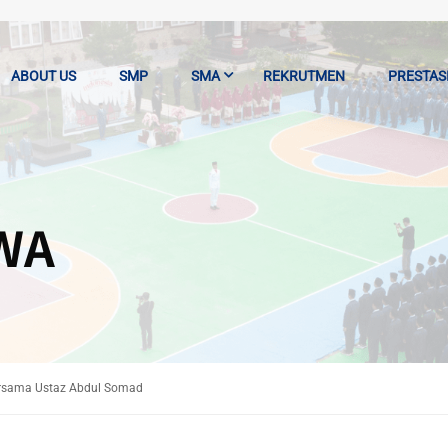
ABOUT US
SMP
SMA
REKRUTMEN
PRESTAS
WA
ersama Ustaz Abdul Somad