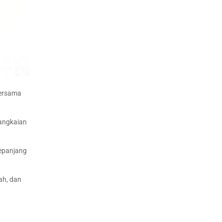
bersama
rangkaian
sepanjang
ah, dan