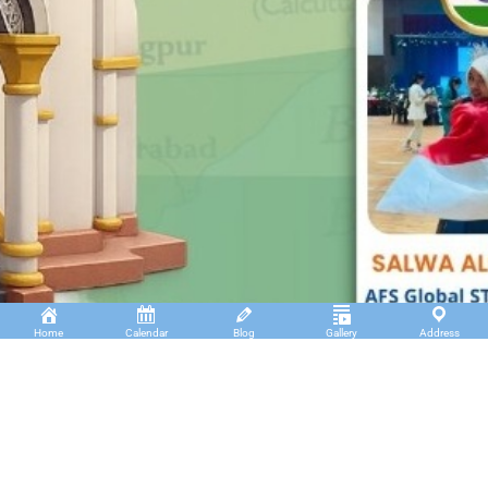
Home
Calendar
Blog
Gallery
Address
Insan Cendekia Boarding School
JL. RA. Kartini Padang Kaduduk Kel. Tigo Koto
Diate Kec. Payakumbuh Utara – Sumatera Barat.
(+62)811 6699 102