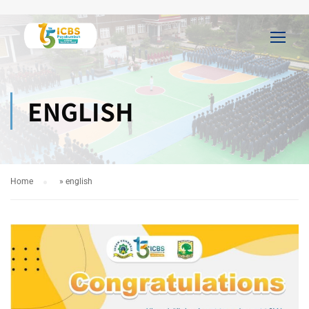
ENGLISH
Home
»
english