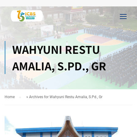
WAHYUNI RESTU
AMALIA, S.PD., GR
Home
»
Archives for Wahyuni Restu Amalia, S.Pd., Gr